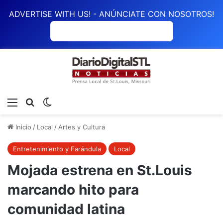
ADVERTISE WITH US! - ANÚNCIATE CON NOSOTROS!
ANÚNCIATE CON NOSOTROS
Menú
Buscar
Switch skin
Inicio
/
Local
/
Artes y Cultura
Entretenimiento y Farándula
Local
Mojada estrena en St.Louis
marcando hito para
comunidad latina