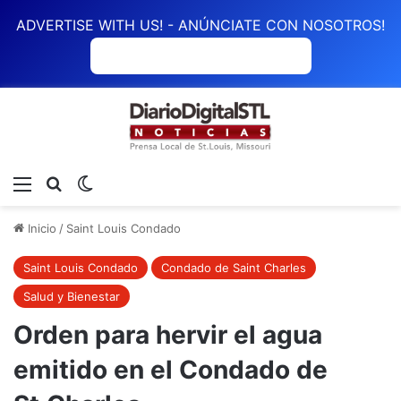
ADVERTISE WITH US! - ANÚNCIATE CON NOSOTROS!
ANÚNCIATE CON NOSOTROS
Menú
Buscar
Switch skin
Inicio
/
Saint Louis Condado
Saint Louis Condado
Condado de Saint Charles
Salud y Bienestar
Orden para hervir el agua
emitido en el Condado de