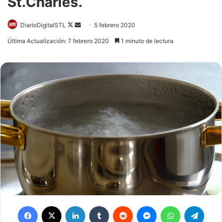
St.Charles.
Follow
Send
DiarioDigitalSTL
5 febrero 2020
on
an
Última Actualización: 7 febrero 2020
1 minuto de lectura
X
email
Facebook
X
LinkedIn
Tumblr
Reddit
Messenger
WhatsApp
Teleg