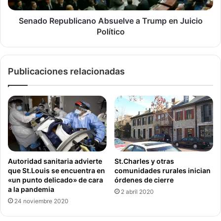
• NO UTILICE sistemas de filtrado para purificar el agua,
estos filtros no protegen contra microorganismos.
Senado Republicano Absuelve a Trump en Juicio
Político
• No lavar o curar cortes o áreas expuestas del cuerpo
como ojos nariz o boca con agua no hervida.
Publicaciones relacionadas
Orden de Hervir
Salud y Bienestar Publico
St.Charles Condado
Autoridad sanitaria advierte
St.Charles y otras
que St.Louis se encuentra en
comunidades rurales inician
«un punto delicado» de cara
órdenes de cierre
a la pandemia
2 abril 2020
24 noviembre 2020