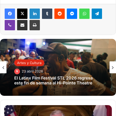
LinkedIn
Tumblr
Reddit
Messenger
WhatsApp
Telegra
Viber
Compartir por correo electrónico
Imprimir
Artes y Cultura
Salvation Army Ubicaciones de
23 abril 2026
Reparto de Comida
El Latinx Film Festival STL 2026 regresa
este fin de semana al Hi-Pointe Theatre
MISSOURI
Arnold Corps Community Center:
Despensa de Comida
los Miércoles, 9:30a – 11:45a.
Gobernador
Parson