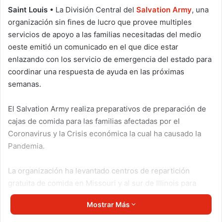
Saint Louis
• La División Central del
Salvation Army
, una
organización sin fines de lucro que provee multiples
servicios de apoyo a las familias necesitadas del medio
oeste emitió un comunicado en el que dice estar
enlazando con los servicio de emergencia del estado para
coordinar una respuesta de ayuda en las próximas
semanas.
El Salvation Army realiza preparativos de preparación de
cajas de comida para las familias afectadas por el
Coronavirus y la Crisis económica la cual ha causado la
Pandemia.
La organización ha levantado centros de repartición
gratuita de comida en Missouri y al sur de Illinois para
distribuir viveres a las familias que se sientan impactadas
Mostrar Más
por falta de comida durante estos momentos dificiles.