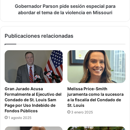
economía, las escuelas y los deportes en general.
de
Gobernador Parson pide sesión especial para
la
abordar el tema de la violencia en Missouri
Garza asegura que los números no sólo se dirigen en una
violencia
dirección equivocada, pero la velocidad con lo que los
en
Missouri
están haciendo es preocupante.
Publicaciones relacionadas
Las hospitalizaciones en St.Louis han repuntado a 185
nuevos casos cada día, tomando una media semanal de 7
días. Esta cifra esta en aumento.
Garza apunta a la necesidad de mitigar el contagio
comunitario y los jóvenes están haciendo mucho por
Gran Jurado Acusa
Melissa Price-Smith
esparcir el virus que esta circulando en la comunidad.
Formalmente al Ejecutivo del
juramenta como la sucesora
Condado de St. Louis Sam
a la fiscalía del Condado de
Con el debate sobre la apertura de las escuelas en pleno
Page por Uso Indebido de
St. Louis
giro, las autoridades no han podido continuar ignorando el
Fondos Públicos
3 enero 2025
aumento de casos.
1 agosto 2025