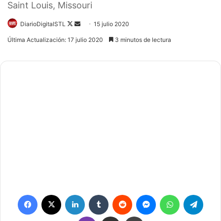
Saint Louis, Missouri
Follow
Send
DiarioDigitalSTL
15 julio 2020
on
an
Última Actualización: 17 julio 2020
3 minutos de lectura
X
email
Facebook
X
LinkedIn
Tumblr
Reddit
Messenger
WhatsApp
Teleg
Viber
Compartir por correo electrónico
Imprimir