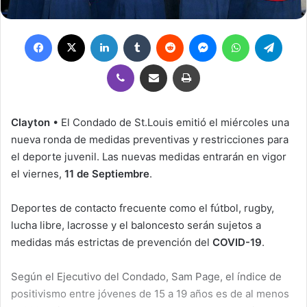
Facebook
X
LinkedIn
Tumblr
Reddit
Messenger
WhatsApp
Teleg
Viber
Compartir por correo electrónico
Imprimir
Clayton
• El Condado de St.Louis emitió el miércoles una
nueva ronda de medidas preventivas y restricciones para
el deporte juvenil. Las nuevas medidas entrarán en vigor
el viernes,
11 de Septiembre
.
Deportes de contacto frecuente como el fútbol, rugby,
lucha libre, lacrosse y el baloncesto serán sujetos a
medidas más estrictas de prevención del
COVID-19
.
Según el Ejecutivo del Condado, Sam Page, el índice de
positivismo entre jóvenes de 15 a 19 años es de al menos