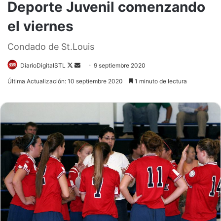
Deporte Juvenil comenzando
el viernes
Condado de St.Louis
Follow
Send
DiarioDigitalSTL
9 septiembre 2020
on
an
Última Actualización: 10 septiembre 2020
1 minuto de lectura
X
email