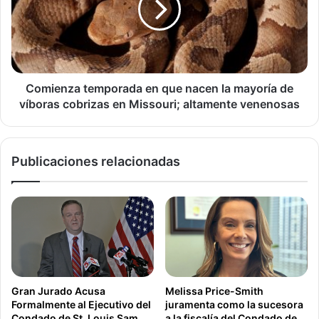
Jovenes
Sam Page
nacen
la
mayoría
de
víboras
cobrizas
Comienza temporada en que nacen la mayoría de
en
víboras cobrizas en Missouri; altamente venenosas
Missouri;
altamente
venenosas
Publicaciones relacionadas
Gran Jurado Acusa
Melissa Price-Smith
Formalmente al Ejecutivo del
juramenta como la sucesora
Condado de St. Louis Sam
a la fiscalía del Condado de