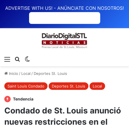
ADVERTISE WITH US! - ANÚNCIATE CON NOSOTROS!
ANÚNCIATE CON NOSOTROS
Menú
Buscar
Switch skin
Inicio
/
Local
/
Deportes St. Louis
Saint Louis Condado
Deportes St. Louis
Local
Tendencia
Condado de St. Louis anunció
nuevas restricciones en el