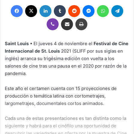
Facebook
X
LinkedIn
Tumblr
Reddit
Messenger
WhatsApp
Teleg
Viber
Compartir por correo electrónico
Imprimir
Saint Louis
• El jueves 4 de noviembre el
Festival de Cine
Internacional de St. Louis
2021 (SLIFF por sus siglas en
inglés) arranca su trigésima edición con vuelta a los
salones de cine tras una pausa en el 2020 por razón de la
pandemia.
Este año el certamen cuenta con 15 proyecciones de
producción o temática latina con cortometrajes,
largometrajes, documentales cortos animados.
Cada una de estas presentaciones es tan distinta como la
siguiente y habrá para el cinófilo una oportunidad de
descubrir las variedades en oferta por la muestra de Cine.