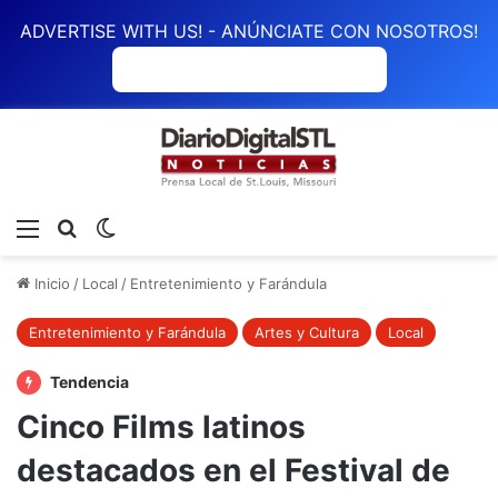
ADVERTISE WITH US! - ANÚNCIATE CON NOSOTROS!
ANÚNCIATE CON NOSOTROS
Menú
Buscar
Switch skin
Inicio
/
Local
/
Entretenimiento y Farándula
Entretenimiento y Farándula
Artes y Cultura
Local
Tendencia
Cinco Films latinos
destacados en el Festival de