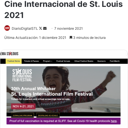
Cine Internacional de St. Louis
2021
Follow
Send
DiarioDigitalSTL
7 noviembre 2021
on
an
Última Actualización: 1 diciembre 2021
3 minutos de lectura
X
email