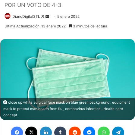
POR UN VOTO DE 4-3
Follow
Send
DiarioDigitalSTL
5 enero 2022
on
an
Última Actualización: 13 enero 2022
3 minutos de lectura
X
email
close up white surgical face mask on blue green background , equipment
mask to protect man health from flu , coronavirus infection , Health care
concept
Facebook
X
LinkedIn
Tumblr
Reddit
Messenger
WhatsApp
Teleg