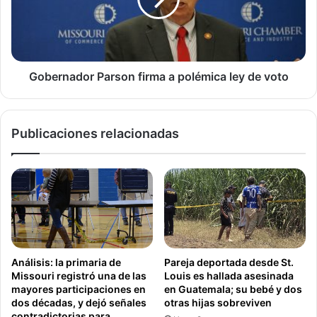
polémica
ley
Gobierno Condado de St. Louis
Missouri
de
voto
Política Condado de St. Louis
Sam Page
Gobernador Parson firma a polémica ley de voto
Publicaciones relacionadas
Análisis: la primaria de
Pareja deportada desde St.
Missouri registró una de las
Louis es hallada asesinada
mayores participaciones en
en Guatemala; su bebé y dos
dos décadas, y dejó señales
otras hijas sobreviven
contradictorias para