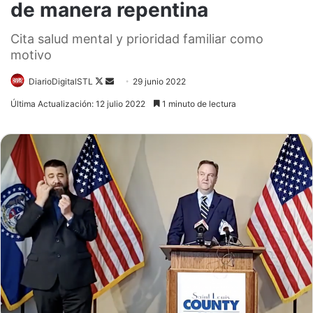
de manera repentina
Cita salud mental y prioridad familiar como
motivo
Follow
Send
DiarioDigitalSTL
29 junio 2022
on
an
Última Actualización: 12 julio 2022
1 minuto de lectura
X
email