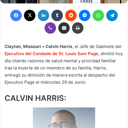
Facebook
X
LinkedIn
Tumblr
Reddit
Messenger
WhatsApp
Teleg
Viber
Compartir por correo electrónico
Imprimir
Clayton, Missouri
•
Calvin Harris
, el Jefe de Gabinete del
Ejecutivo del Condado de St. Louis Sam Page
, dimitió hoy
día citando razones de salud mental y prioridad familiar
tras la muerte de un miembro de su familia. Harris,
entregó su dimisión de manera escrita al despacho del
Ejecutivo Page el miércoles 29 de Junio.
CALVIN HARRIS: