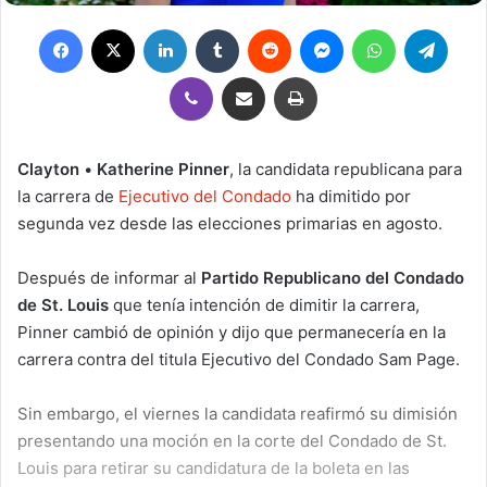
Facebook
X
LinkedIn
Tumblr
Reddit
Messenger
WhatsApp
Teleg
Viber
Compartir por correo electrónico
Imprimir
Clayton
•
Katherine Pinner
, la candidata republicana para
la carrera de
Ejecutivo del Condado
ha dimitido por
segunda vez desde las elecciones primarias en agosto.
Después de informar al
Partido Republicano del Condado
de St. Louis
que tenía intención de dimitir la carrera,
Pinner cambió de opinión y dijo que permanecería en la
carrera contra del titula Ejecutivo del Condado Sam Page.
Sin embargo, el viernes la candidata reafirmó su dimisión
presentando una moción en la corte del Condado de St.
Louis para retirar su candidatura de la boleta en las