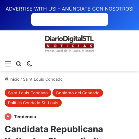
ADVERTISE WITH US! - ANÚNCIATE CON NOSOTROS!
ANÚNCIATE CON NOSOTROS
Menú
Buscar
Switch skin
Inicio
/
Saint Louis Condado
Saint Louis Condado
Gobierno del Condado
Política Condado St. Louis
Tendencia
Candidata Republicana