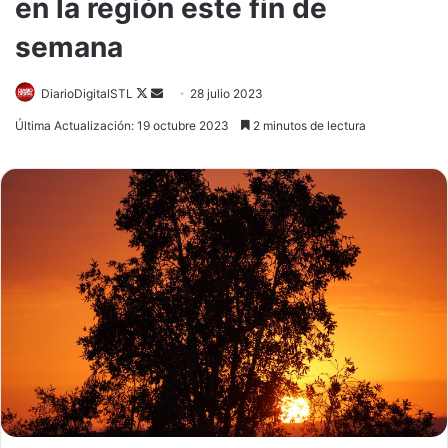
en la región este fin de
semana
Follow
Send
DiarioDigitalSTL
28 julio 2023
on
an
Última Actualización: 19 octubre 2023
2 minutos de lectura
X
email