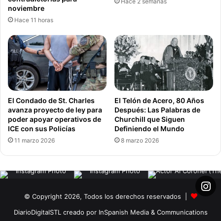
Hace 2 semanas
insolación.
noviembre
Hace 11 horas
Alerta Climática
Calor
Clima
Diario Digital STL
Missouri
Temperaturas extremas
El Condado de St. Charles
El Telón de Acero, 80 Años
avanza proyecto de ley para
Después: Las Palabras de
poder apoyar operativos de
Churchill que Siguen
ICE con sus Policías
Definiendo el Mundo
11 marzo 2026
8 marzo 2026
© Copyright 2026, Todos los derechos reservados |
DiarioDigitalSTL creado por InSpanish Media & Communications