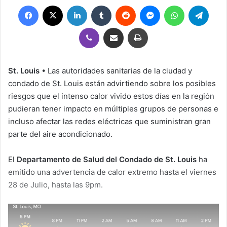
Facebook
X
LinkedIn
Tumblr
Reddit
Messenger
WhatsApp
Teleg
Viber
Compartir por correo electrónico
Imprimir
St. Louis
• Las autoridades sanitarias de la ciudad y
condado de St. Louis están advirtiendo sobre los posibles
riesgos que el intenso calor vivido estos días en la región
pudieran tener impacto en múltiples grupos de personas e
incluso afectar las redes eléctricas que suministran gran
parte del aire acondicionado.
El
Departamento de Salud del Condado de St. Louis
ha
emitido una advertencia de calor extremo hasta el viernes
28 de Julio, hasta las 9pm.