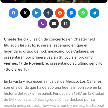
Facebook
X
LinkedIn
Tumblr
Reddit
Messenger
WhatsApp
Teleg
Viber
Compartir por correo electrónico
Imprimir
Chesterfield
• El salón de conciertos en Chesterfield
titulado
The Factory
, será el escenario en que el
legendario grupo de rock mexicano, Los Caifanes, se
presentarán por primera vez en St. Louis el próximo
viernes,
17 de Noviembre
; presentando su último sencillo
«Solo Eres Tu».
En la vasta y rica escena musical de México, Los Caifanes
son una banda que ha dejado una huella imborrable en la
historia del rock en español. Fundada en 1987 en la Ciudad
de México, esta icónica agrupación se destacó por su
mezcla única de rock, new wave, punk y música tradicional