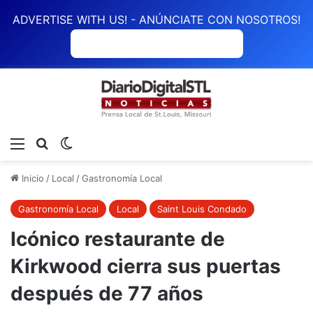
ADVERTISE WITH US! - ANÚNCIATE CON NOSOTROS!
ANÚNCIATE CON NOSOTROS
Menú
Buscar
Switch skin
Inicio
/
Local
/
Gastronomía Local
Gastronomía Local
Local
Saint Louis Condado
Icónico restaurante de
Kirkwood cierra sus puertas
después de 77 años