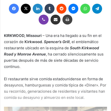
Facebook
X
LinkedIn
Tumblr
Reddit
Messenger
WhatsApp
Teleg
Viber
Compartir por correo electrónico
Imprimir
KIRKWOOD, Missouri
– Una era ha llegado a su fin en el
corazón de
Kirkwood
.
Spencer’s Grill
, el emblemático
restaurante ubicado en la esquina de
South Kirkwood
Road y Monroe Avenue
, ha cerrado silenciosamente sus
puertas después de más de siete décadas de servicio
continuo.
El restaurante sirve comida estadounidense en forma de
desayunos, hamburguesas y comida típica de «Diner». Por
su recorrido, generaciones de residentes y visitantes han
comida su desayuno y almuerzo en este local.