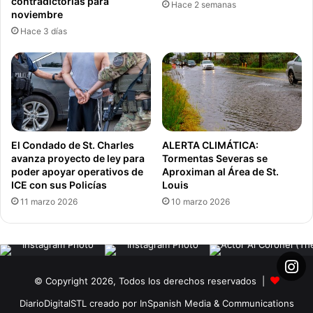
contradictorias para
Hace 2 semanas
noviembre
Los propietarios han expresado su esperanza de
Hace 3 días
encontrar a alguien que «lleve la antorcha y crea en
Spencer’s Grill tanto como ellos». Por ahora, la comunidad
de Kirkwood espera con ansias que este querido
establecimiento vuelva a abrir sus puertas, reavivando las
conversaciones y sabores que han sido parte integral de
la vida local desde la década de 1940.
El Condado de St. Charles
ALERTA CLIMÁTICA:
avanza proyecto de ley para
Tormentas Severas se
Cierre
Diner Americano
Missouri
poder apoyar operativos de
Aproximan al Área de St.
ICE con sus Policías
Louis
Restaurante
Restaurante Icónico
11 marzo 2026
10 marzo 2026
Ruta 66
Spencers Grill
© Copyright 2026, Todos los derechos reservados |
DiarioDigitalSTL creado por InSpanish Media & Communications