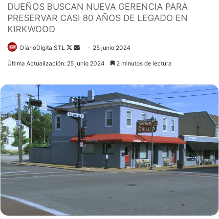
DUEÑOS BUSCAN NUEVA GERENCIA PARA
PRESERVAR CASI 80 AÑOS DE LEGADO EN
KIRKWOOD
Follow
Send
DiarioDigitalSTL
25 junio 2024
on
an
Última Actualización: 25 junio 2024
2 minutos de lectura
X
email