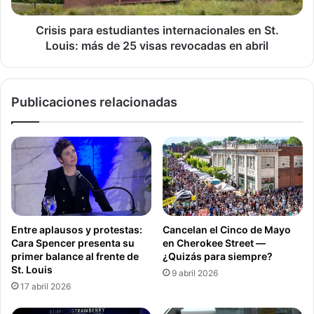
de
25
Crisis para estudiantes internacionales en St.
DOMINGO
visas
Louis: más de 25 visas revocadas en abril
revocadas
en
abril
Publicaciones relacionadas
Alerta Climática STL
Lluvia
Entre aplausos y protestas:
Cancelan el Cinco de Mayo
Metro Este St. Louis
St. Louis Ciudad
Cara Spencer presenta su
en Cherokee Street —
primer balance al frente de
¿Quizás para siempre?
St. Louis Condado
Tormentas Severas
St. Louis
9 abril 2026
17 abril 2026
Viento