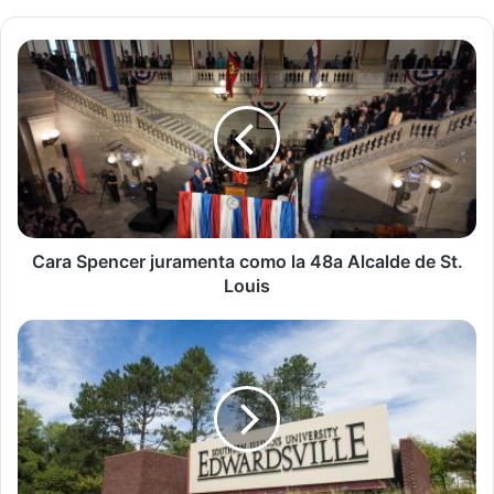
Cara
VIERNES
Spencer
juramenta
como
la
48a
Alcalde
de
St.
Louis
Cara Spencer juramenta como la 48a Alcalde de St.
Louis
SÁBADO
Crisis
para
estudiantes
internacionales
en
St.
Louis:
más