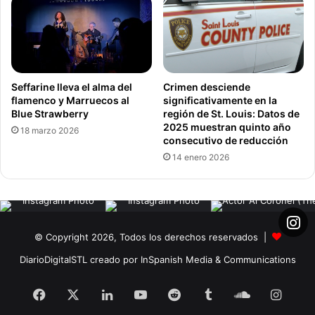
Seffarine lleva el alma del
Crimen desciende
flamenco y Marruecos al
significativamente en la
Blue Strawberry
región de St. Louis: Datos de
2025 muestran quinto año
18 marzo 2026
consecutivo de reducción
14 enero 2026
© Copyright 2026, Todos los derechos reservados |
DiarioDigitalSTL creado por InSpanish Media & Communications
Facebook
X
LinkedIn
YouTube
Reddit
Tumblr
SoundClou
Insta