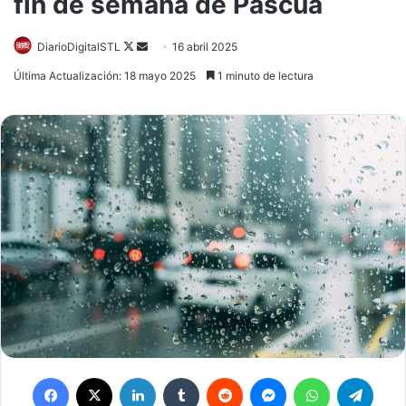
fin de semana de Pascua
Follow
Send
DiarioDigitalSTL
16 abril 2025
on
an
Última Actualización: 18 mayo 2025
1 minuto de lectura
X
email
Facebook
X
LinkedIn
Tumblr
Reddit
Messenger
WhatsApp
Teleg