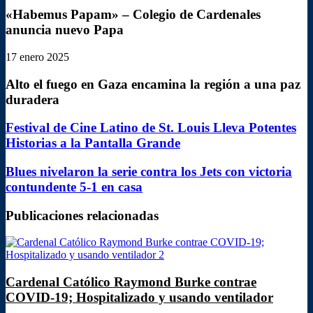
«Habemus Papam» – Colegio de Cardenales
anuncia nuevo Papa
17 enero 2025
Alto el fuego en Gaza encamina la región a una paz
duradera
Festival
Festival de Cine Latino de St. Louis Lleva Potentes
de
Historias a la Pantalla Grande
Cine
Latino
Blues
Blues nivelaron la serie contra los Jets con victoria
de
nivelaron
contundente 5-1 en casa
St.
la
Louis
serie
Lleva
Publicaciones relacionadas
contra
Potentes
los
Historias
Jets
a
con
la
victoria
Pantalla
Cardenal Católico Raymond Burke contrae
contundente
Grande
5-
COVID-19; Hospitalizado y usando ventilador
1