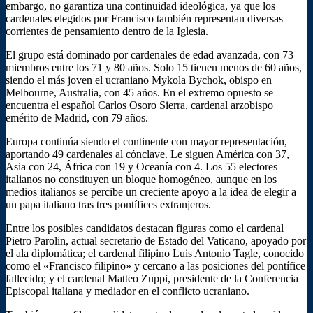
embargo, no garantiza una continuidad ideológica, ya que los
cardenales elegidos por Francisco también representan diversas
corrientes de pensamiento dentro de la Iglesia.
El grupo está dominado por cardenales de edad avanzada, con 73
miembros entre los 71 y 80 años. Solo 15 tienen menos de 60 años,
siendo el más joven el ucraniano Mykola Bychok, obispo en
Melbourne, Australia, con 45 años. En el extremo opuesto se
encuentra el español Carlos Osoro Sierra, cardenal arzobispo
emérito de Madrid, con 79 años.
Europa continúa siendo el continente con mayor representación,
aportando 49 cardenales al cónclave. Le siguen América con 37,
Asia con 24, África con 19 y Oceanía con 4. Los 55 electores
italianos no constituyen un bloque homogéneo, aunque en los
medios italianos se percibe un creciente apoyo a la idea de elegir a
un papa italiano tras tres pontífices extranjeros.
Entre los posibles candidatos destacan figuras como el cardenal
Pietro Parolin, actual secretario de Estado del Vaticano, apoyado por
el ala diplomática; el cardenal filipino Luis Antonio Tagle, conocido
como el «Francisco filipino» y cercano a las posiciones del pontífice
fallecido; y el cardenal Matteo Zuppi, presidente de la Conferencia
Episcopal italiana y mediador en el conflicto ucraniano.