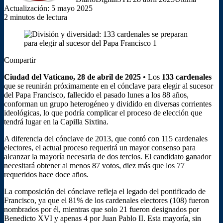
Actualización: 5 mayo 2025
2 minutos de lectura
Compartir
Facebook
X
LinkedIn
Tumblr
Reddit
Messenger
Messenger
WhatsApp
Telegram
Viber
Compartir
Imprimir
Ciudad del Vaticano, 28 de abril de 2025
• Los
133 cardenales
por
que se reunirán próximamente en el cónclave para elegir al sucesor
correo
del Papa Francisco, fallecido el pasado lunes a los 88 años,
electrónico
conforman un grupo heterogéneo y dividido en diversas corrientes
ideológicas, lo que podría complicar el proceso de elección que
tendrá lugar en la Capilla Sixtina.
A diferencia del cónclave de 2013, que contó con 115 cardenales
electores, el actual proceso requerirá un mayor consenso para
alcanzar la mayoría necesaria de dos tercios. El candidato ganador
necesitará obtener al menos 87 votos, diez más que los 77
requeridos hace doce años.
La composición del cónclave refleja el legado del pontificado de
Francisco, ya que el 81% de los cardenales electores (108) fueron
nombrados por él, mientras que solo 21 fueron designados por
Benedicto XVI y apenas 4 por Juan Pablo II. Esta mayoría, sin