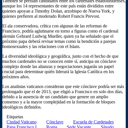
También se perfilan candidatos entre los cardenales estadounidenses,
aunque los 14 representantes de este país están divididos entre
quienes apoyan a Timothy Dolan, arzobispo de Nueva York, y
quienes prefieren al moderado Robert Francis Prevost.
El ala conservadora, crítica con algunas de las reformas de
Francisco, podría aglutinarse en torno a figuras como el cardenal
alemán Gehrard Ludwig Mueller, quien ya ha señalado que el
próximo papa deberá revisar temas como la bendición a parejas
homosexuales y las relaciones con el Islam.
La diversidad ideológica y geográfica, junto con el hecho de que
muchos cardenales no se conocen entre sí, anticipa un cónclave
complejo donde las alianzas y negociaciones jugarán un papel
crucial para determinar quién liderará la Iglesia Católica en los
próximos años.
Los analistas vaticanos consideran que este cónclave podría ser más
prolongado que el de 2013, que eligió a Francisco en solo dos días,
debido a la ausencia de un candidato que genere un amplio
consenso y a la mayor complejidad en la formación de bloques
ideológicos definidos.
Etiquetas
Ciudad Vaticano
Cónclave
Escuela de Cardenales
Papa Francisco I
Roma
Sede Vacante
Sínodo