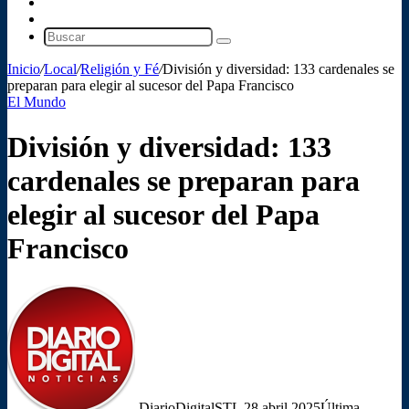
Barra
lateral
Switch
skin
Buscar
Inicio
/
Local
/
Religión y Fé
/
División y diversidad: 133 cardenales se
preparan para elegir al sucesor del Papa Francisco
El Mundo
División y diversidad: 133
cardenales se preparan para
elegir al sucesor del Papa
Francisco
Follow
Send
on
an
X
email
DiarioDigitalSTL
28 abril 2025
Última