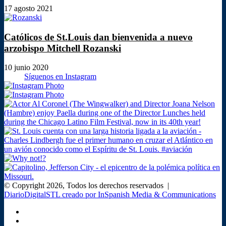
en
17 agosto 2021
casa
Católicos de St.Louis dan bienvenida a nuevo
arzobispo Mitchell Rozanski
10 junio 2020
Síguenos en Instagram
© Copyright 2026, Todos los derechos reservados |
DiarioDigitalSTL creado por InSpanish Media & Communications
Facebook
X