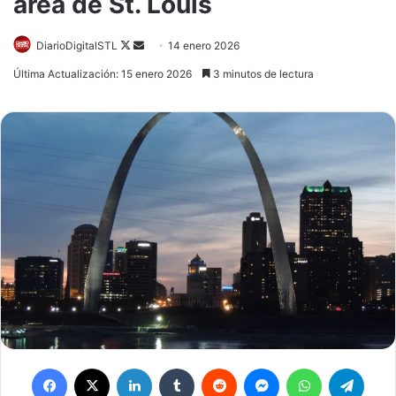
área de St. Louis
Follow
Send
DiarioDigitalSTL
14 enero 2026
on
an
Última Actualización: 15 enero 2026
3 minutos de lectura
X
email
Facebook
X
LinkedIn
Tumblr
Reddit
Messenger
WhatsApp
Teleg