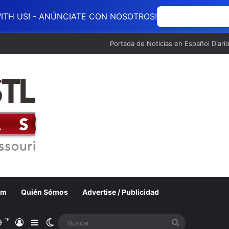
ITH US! - ANÚNCIATE CON NOSOTROS!
ANÚNCIATE CON
Portada de Noticias en Español Diari
om
Quién Sómos
Advertise / Publicidad
℉
9
Acceso
Barra lateral
Switch skin
Buscar