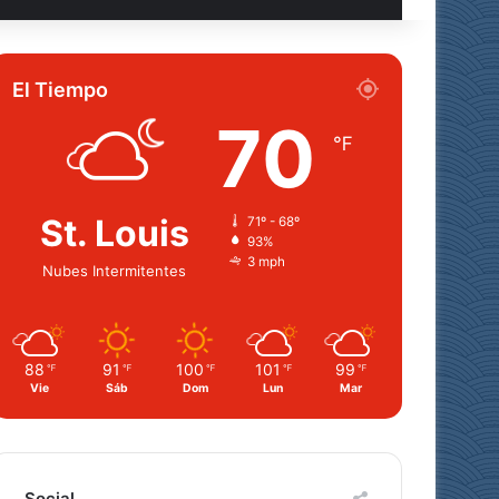
El Tiempo
70
℉
St. Louis
71º - 68º
93%
3 mph
Nubes Intermitentes
88
91
100
101
99
℉
℉
℉
℉
℉
Vie
Sáb
Dom
Lun
Mar
Social