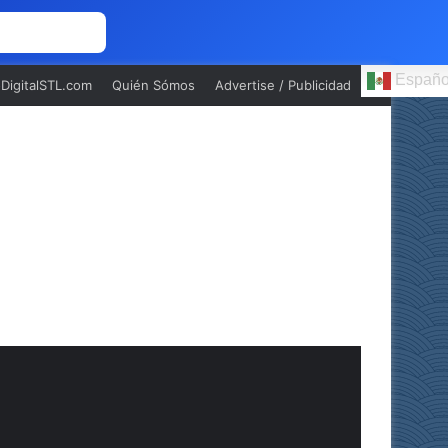
 NOSOTROS
Españo
oDigitalSTL.com
Quién Sómos
Advertise / Publicidad