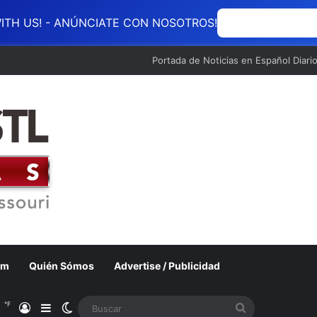
ITH US! - ANÚNCIATE CON NOSOTROS!
ANÚNCIATE CON
Portada de Noticias en Español Diari
om
Quién Sómos
Advertise / Publicidad
℉
1
Acceso
Barra lateral
Switch skin
Buscar