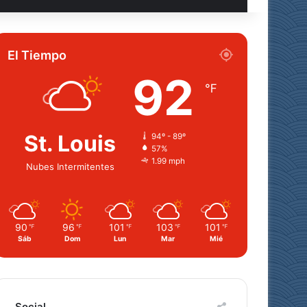
El Tiempo
92
℉
St. Louis
94º - 89º
57%
1.99 mph
Nubes Intermitentes
90
96
101
103
101
℉
℉
℉
℉
℉
Sáb
Dom
Lun
Mar
Mié
Social