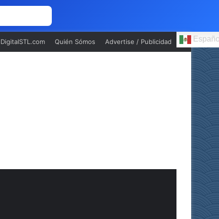
 NOSOTROS
Españo
oDigitalSTL.com
Quién Sómos
Advertise / Publicidad