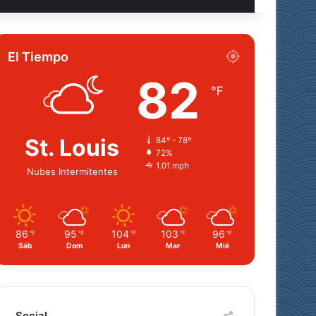
El Tiempo
82
℉
St. Louis
84º - 78º
72%
1.01 mph
Nubes Intermitentes
86
95
104
103
96
℉
℉
℉
℉
℉
Sáb
Dom
Lun
Mar
Mié
Social