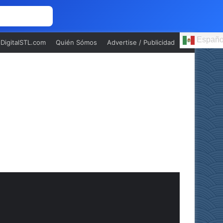
 NOSOTROS
Españo
oDigitalSTL.com
Quién Sómos
Advertise / Publicidad