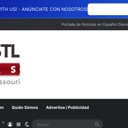
ITH US! - ANÚNCIATE CON NOSOTROS!
ANÚNCIATE CON
Portada de Noticias en Español Diari
om
Quién Sómos
Advertise / Publicidad
℉
1
Acceso
Barra lateral
Switch skin
Buscar