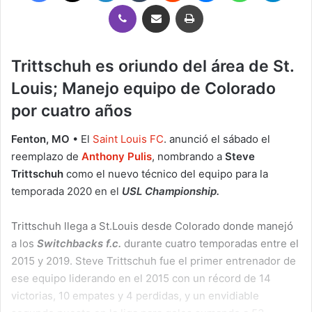
Viber
Compartir por correo electrónico
Imprimir
Trittschuh es oriundo del área de St.
Louis; Manejo equipo de Colorado
por cuatro años
Fenton, MO
• El
Saint Louis FC
. anunció el sábado el
reemplazo de
Anthony Pulis
, nombrando a
Steve
Trittschuh
como el nuevo técnico del equipo para la
temporada 2020 en el
USL Championship.
Trittschuh llega a St.Louis desde Colorado donde manejó
a los
Switchbacks f.c.
durante cuatro temporadas entre el
2015 y 2019. Steve Trittschuh fue el primer entrenador de
ese equipo liderando en el 2015 con un récord de 14
victorias, 10 empates y 4 perdidas, y un envidiable