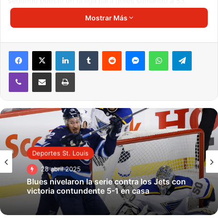
segundo puesto en la liga para goles sumando a 53,
acabando en tercer lugar de la conferencia Oeste del
Mostrar Más
Campeonato USL. En su segundo año repitió números
demostrando consistencia en su manejo.
LinkedIn
Tumblr
Reddit
Messenger
WhatsApp
Telegra
«Como club, no podemos estar más emocionados de
Viber
Compartir por correo electrónico
Imprimir
nombrar a Steve Trittschuh como entrenador,» dijo el
Presidente de la Franquicia
Patrick Barry.
«Steve es
alguién que hemos querido traer a la organización por
años y el cronometraje en ambos lados finalmente se
alineó. Es alguién que conoce nuestra ciudad, habiendo
nacido y criado aquí, y está excelentemente calificado para
liderar el Saint Louis FC en el Campeonato USL. Dados los
Deportes St. Louis
recursos de nuestro club, creemos que es la persona ideal
28 abril 2025
para liderar nuestro equipo en el 2020 y más allá.»
Blues nivelaron la serie contra los Jets con
victoria contundente 5-1 en casa
TALENTO Y EXPERIENCIA
Como dato curioso, Steve Trittschuh es oriundo de