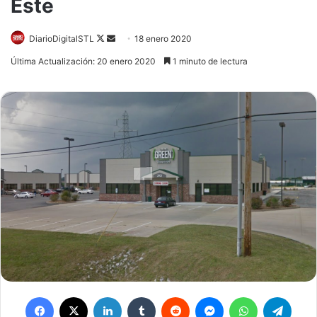
Este
Follow
Send
DiarioDigitalSTL
18 enero 2020
on
an
Última Actualización: 20 enero 2020
1 minuto de lectura
X
email
Facebook
X
LinkedIn
Tumblr
Reddit
Messenger
WhatsApp
Teleg