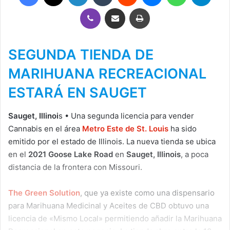
Viber
Compartir por correo electrónico
Imprimir
SEGUNDA TIENDA DE
MARIHUANA RECREACIONAL
ESTARÁ EN SAUGET
Sauget, Illinoi
s • Una segunda licencia para vender
Cannabis en el área
Metro Este de St. Louis
ha sido
emitido por el estado de Illinois. La nueva tienda se ubica
en el
2021 Goose Lake Road
en
Sauget, Illinois
, a poca
distancia de la frontera con Missouri.
The Green Solution
, que ya existe como una dispensario
para Marihuana Medicinal y Aceites de CBD obtuvo una
licencia de «Mismo Local» permitiendo añadir la Marihuana