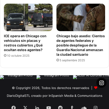
ICE opera en Chicago con
Chicago bajo asedio: Cientos
vehículos sin placas y
de agentes federales y
rostros cubiertos ¿Qué
posible despliegue de la
ocultan estos agentes?
Guardia Nacional amenazan
la ciudad santuario
10 octubre 2025
5 septiembre 2025
© Copyright 2026, Todos los derechos reservados |
DiarioDigitalSTL creado por InSpanish Media & Communications
Facebook
X
LinkedIn
YouTube
Reddit
Tumblr
SoundClou
Insta