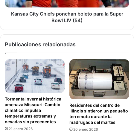
Super
Bowl
LIV
Kansas City Chiefs ponchan boleto para la Super
Illinois
Marihuana Recreacional
(54)
Bowl LIV (54)
Metro Este
Sauget
Publicaciones relacionadas
Tormenta invernal histórica
amenaza Missouri: Cambio
Residentes del centro de
climático impulsa
Illinois sintieron un pequeño
temperaturas extremas y
terremoto durante la
nevadas sin precedentes
madrugada del martes
21 enero 2026
20 enero 2026