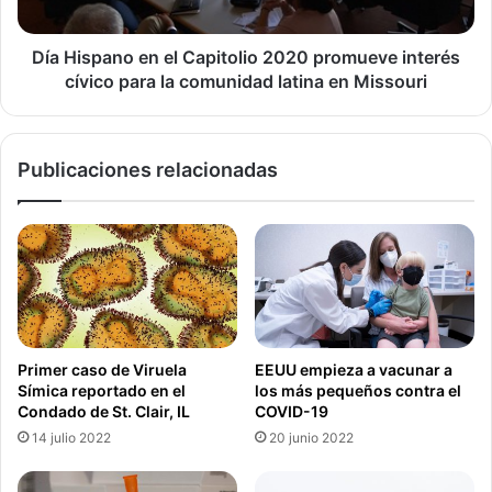
o pacientes cardíacos.
interés
cívico
para
Día Hispano en el Capitolio 2020 promueve interés
Necesidades básicas, como el papel higiénico y otros
la
cívico para la comunidad latina en Missouri
insumos están siendo acumulados en la eventualidad de
comunidad
que una familia tuviera que pasar una cuarentena de 30
latina
días.
en
Publicaciones relacionadas
Missouri
Primer caso de Viruela
EEUU empieza a vacunar a
Símica reportado en el
los más pequeños contra el
Condado de St. Clair, IL
COVID-19
14 julio 2022
20 junio 2022