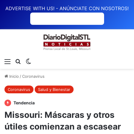
ADVERTISE WITH US! - ANÚNCIATE CON NOSOTROS!
ANÚNCIATE CON NOSOTROS
Menú
Buscar
Switch skin
Inicio
/
Coronavirus
Coronavirus
Salud y Bienestar
Tendencia
Missouri: Máscaras y otros
útiles comienzan a escasear