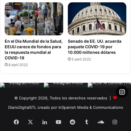
Las autoridades de salud del mundo han asegurado que la
situación empeorará mucho más antes de que pueda
mejorar.
Coronavirus
Declaración
OMS
En el Día Mundial de la Salud,
Senado de EE. UU. acuerda
EEUU carece de fondos para
paquete COVID-19 por
la respuesta mundial al
10.000 millones dólares
COVID-19
5 abril 2022
8 abril 2022
© Copyright 2026, Todos los derechos reservados |
DiarioDigitalSTL creado por InSpanish Media & Communications
Facebook
X
LinkedIn
YouTube
Reddit
Tumblr
SoundClou
Insta