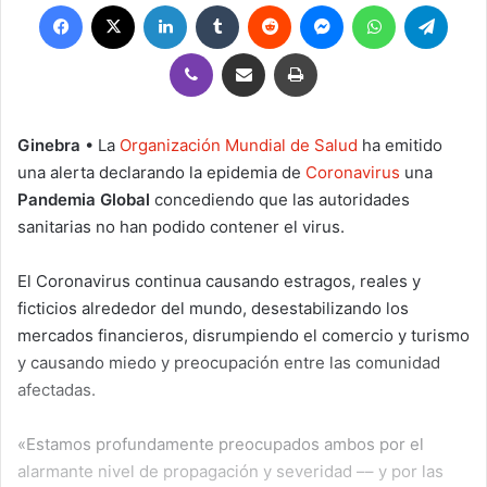
Facebook
X
LinkedIn
Tumblr
Reddit
Messenger
WhatsApp
Teleg
Viber
Compartir por correo electrónico
Imprimir
Ginebra
• La
Organización Mundial de Salud
ha emitido
una alerta declarando la epidemia de
Coronavirus
una
Pandemia Global
concediendo que las autoridades
sanitarias no han podido contener el virus.
El Coronavirus continua causando estragos, reales y
ficticios alrededor del mundo, desestabilizando los
mercados financieros, disrumpiendo el comercio y turismo
y causando miedo y preocupación entre las comunidad
afectadas.
«Estamos profundamente preocupados ambos por el
alarmante nivel de propagación y severidad –– y por las