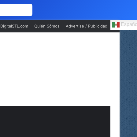
 NOSOTROS
Españo
oDigitalSTL.com
Quién Sómos
Advertise / Publicidad