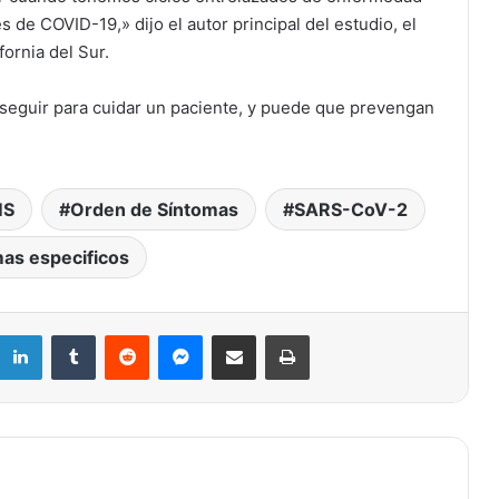
 de COVID-19,» dijo el autor principal del estudio, el
ornia del Sur.
seguir para cuidar un paciente, y puede que prevengan
Dept. de Salud de St. Louis advierte
de repunte de casos de infecciones
MS
Orden de Síntomas
SARS-CoV-2
respiratorias incluyendo COVID
as especificos
Sub variante BA.5 se extiende por St.
Louis, aumenta la tasa de positividad
en la comunidad
LinkedIn
Tumblr
Reddit
Messenger
Compartir por correo electrónico
Imprimir
EEUU empieza a vacunar a los más
pequeños contra el COVID-19
EEUU restringe uso de vacuna contra
COVID-19 de J&J por coágulos