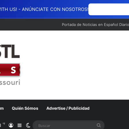
ITH US! - ANÚNCIATE CON NOSOTROS!
ANÚNCIATE CON
Portada de Noticias en Español Diari
om
Quién Sómos
Advertise / Publicidad
℉
3
Acceso
Barra lateral
Switch skin
Buscar