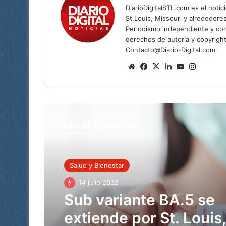
DiarioDigitalSTL.com es el noti
St.Louis, Missouri y alrededore
Periodismo independiente y com
derechos de autoría y copyright
Contacto@Diario-Digital.com
Sitio
Facebook
X
LinkedIn
YouTube
Instagr
web
Lea el siguiente
Coronavirus
Salud y Bienestar
20 junio 2022
14 julio 2022
EEUU empieza a vacun