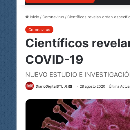
Inicio
/
Coronavirus
/
Científicos revelan orden específ
Coronavirus
Científicos revel
COVID-19
NUEVO ESTUDIO E INVESTIGACI
Follow
Send
DiarioDigitalSTL
28 agosto 2020
Última Actua
on
an
X
email