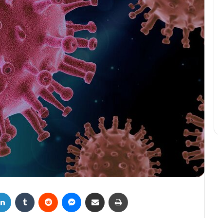
LinkedIn
Tumblr
Reddit
Messenger
Compartir por correo electrónico
Imprimir