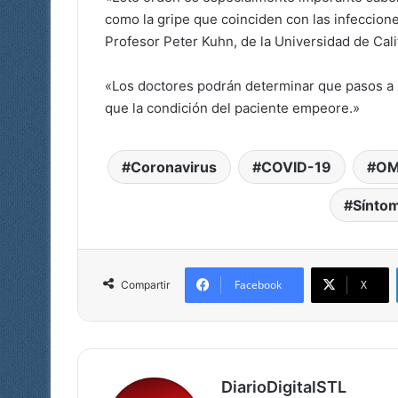
como la gripe que coinciden con las infecciones
Profesor Peter Kuhn, de la Universidad de Calif
«Los doctores podrán determinar que pasos a 
que la condición del paciente empeore.»
Coronavirus
COVID-19
O
Síntom
Facebook
X
Compartir
DiarioDigitalSTL