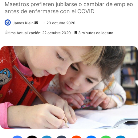
Maestros prefieren jubilarse o cambiar de empleo
antes de enfermarse con el COVID
Send
James Klein
20 octubre 2020
an
Última Actualización: 22 octubre 2020
3 minutos de lectura
email
Facebook
X
LinkedIn
Tumblr
Reddit
Messenger
WhatsApp
Teleg