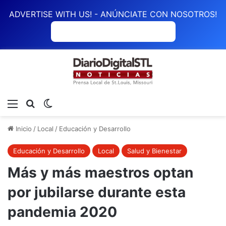
ADVERTISE WITH US! - ANÚNCIATE CON NOSOTROS!
ANÚNCIATE CON NOSOTROS
Menú
Buscar
Switch skin
Inicio
/
Local
/
Educación y Desarrollo
Educación y Desarrollo
Local
Salud y Bienestar
Más y más maestros optan
por jubilarse durante esta
pandemia 2020