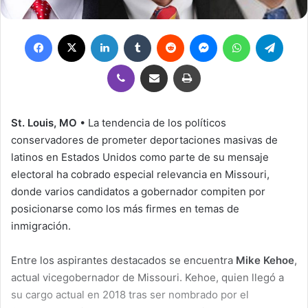
Facebook
X
LinkedIn
Tumblr
Reddit
Messenger
WhatsApp
Teleg
Viber
Compartir por correo electrónico
Imprimir
St. Louis, MO
• La tendencia de los políticos
conservadores de prometer deportaciones masivas de
latinos en Estados Unidos como parte de su mensaje
electoral ha cobrado especial relevancia en Missouri,
donde varios candidatos a gobernador compiten por
posicionarse como los más firmes en temas de
inmigración.
Entre los aspirantes destacados se encuentra
Mike Kehoe
,
actual vicegobernador de Missouri. Kehoe, quien llegó a
su cargo actual en 2018 tras ser nombrado por el