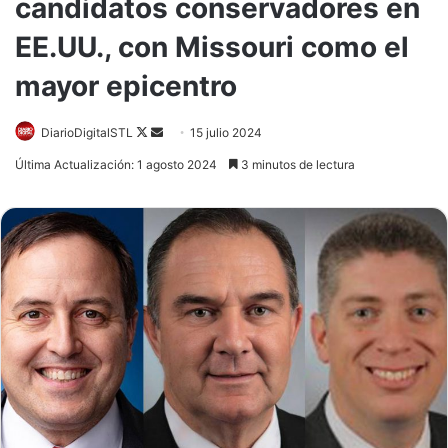
candidatos conservadores en
EE.UU., con Missouri como el
mayor epicentro
Follow
Send
DiarioDigitalSTL
15 julio 2024
on
an
Última Actualización: 1 agosto 2024
3 minutos de lectura
X
email