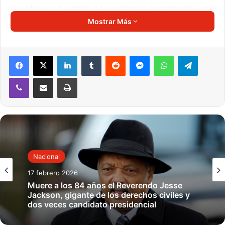
para ofrecer un​
camino a la residencia permanente a más
de 319.000 trabajadores amparados por el programa
ha
Mostrar Más
prosperado en la Cámara Alta, controlada por ajustada
mayoría demócrata.
LinkedIn
Tumblr
Reddit
Messenger
WhatsApp
Telegram
A medida que avanza el año legislativo 2021 -con
Viber
Compartir por correo electrónico
Imprimir
oportunidad para un debate del tema- los beneficiarios
están preocupados de que al llegar el próximo año
electoral, la agenda se centrará en los comicios.
Decenas de personas se plantaron con carteles este
martes frente a la sede del Partido Demócrata, cerca del
Nacional
Capitolio, en Washington, para mostrar su descontento
con la alineación del presidente Joe Biden y el control de
17 febrero 2026
ambas cámaras del legislativo federal.
Muere a los 84 años el Reverendo Jesse
Jackson, gigante de los derechos civiles y
dos veces candidato presidencial
“Han sido nomás promesas vacías durante las elecciones
y nosotros hemos seguido ahí esperando ese día y no