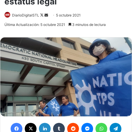
estatus legal
DiarioDigitalSTL
Follow
Send
5 octubre 2021
on
an
Última Actualización: 5 octubre 2021
3 minutos de lectura
X
email
Facebook
X
LinkedIn
Tumblr
Reddit
Messenger
WhatsApp
Telegram