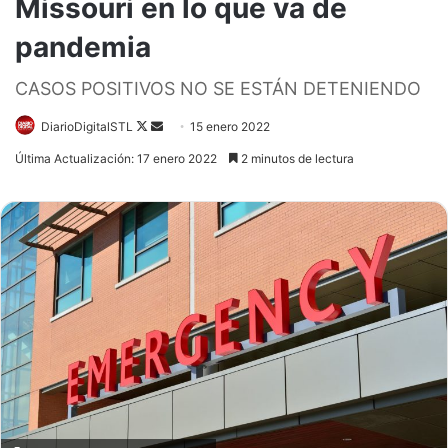
Missouri en lo que va de
pandemia
CASOS POSITIVOS NO SE ESTÁN DETENIENDO
Follow
Send
DiarioDigitalSTL
15 enero 2022
on
an
Última Actualización: 17 enero 2022
2 minutos de lectura
X
email