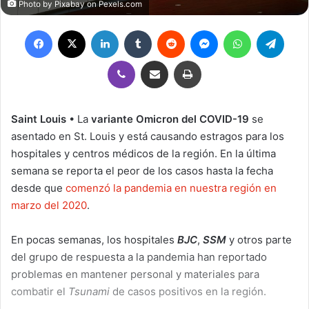
Photo by Pixabay on
Pexels.com
Facebook
X
LinkedIn
Tumblr
Reddit
Messenger
WhatsApp
Teleg
Viber
Compartir por correo electrónico
Imprimir
Saint Louis
• La
variante Omicron del COVID-19
se
asentado en St. Louis y está causando estragos para los
hospitales y centros médicos de la región. En la última
semana se reporta el peor de los casos hasta la fecha
desde que
comenzó la pandemia en nuestra región en
marzo del 2020
.
En pocas semanas, los hospitales
BJC
,
SSM
y otros parte
del grupo de respuesta a la pandemia han reportado
problemas en mantener personal y materiales para
combatir el
Tsunami
de casos positivos en la región.