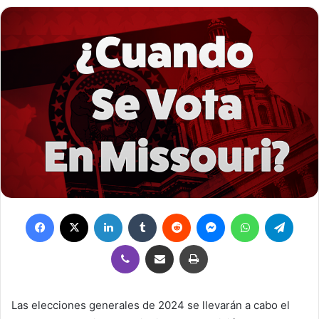
Facebook
X
LinkedIn
Tumblr
Reddit
Messenger
WhatsApp
Teleg
Viber
Compartir por correo electrónico
Imprimir
Las elecciones generales de 2024 se llevarán a cabo el