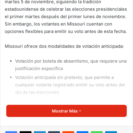
martes 5 de noviembre, siguiendo la tradición
estadounidense de celebrar las elecciones presidenciales
el primer martes después del primer lunes de noviembre.
Sin embargo, los votantes en Missouri cuentan con
opciones flexibles para emitir su voto antes de esta fecha.
Missouri ofrece dos modalidades de votación anticipada:
Votación por boleta de absentismo, que requiere una
justificación específica
Votación anticipada sin pretexto, que permite a
cualquier votante registrado emitir su voto antes del
día de las elecciones
Hasta el momento, más de 1.5 millones de ciudadanos ya
Mostrar Más
han ejercido su derecho al voto a través de estas opciones
de votación anticipada. Es importante señalar que, aunque
estos votos ya han sido emitidos, permanecerán
LinkedIn
Tumblr
Reddit
Messenger
WhatsApp
Telegra