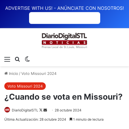
ADVERTISE WITH US! - ANÚNCIATE CON NOSOTROS!
ANÚNCIATE CON NOSOTROS
Menú
Buscar
Switch skin
Inicio
/
Voto Missouri 2024
Voto Missouri 2024
¿Cuando se vota en Missouri?
Follow
Send
DiarioDigitalSTL
28 octubre 2024
on
an
Última Actualización: 28 octubre 2024
1 minuto de lectura
X
email