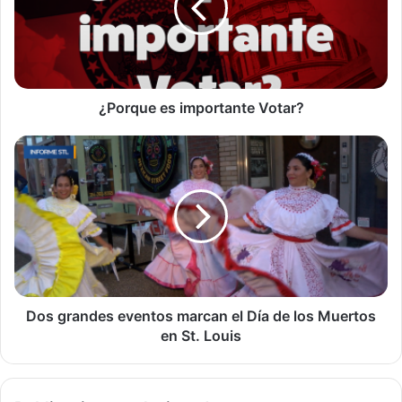
¿Porque es importante Votar?
Dos
grandes
eventos
marcan
el
Día
de
los
Muertos
en
Dos grandes eventos marcan el Día de los Muertos
St.
en St. Louis
Louis