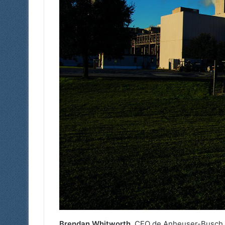
Brendan Whitworth
, CEO de Anheuser-Busch, d