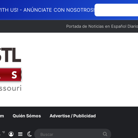
ITH US! - ANÚNCIATE CON NOSOTROS!
ANÚNCIATE CON
Portada de Noticias en Español Diari
om
Quién Sómos
Advertise / Publicidad
℉
4
Acceso
Barra lateral
Switch skin
Buscar