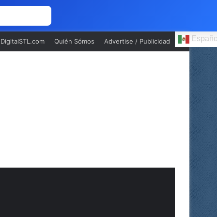
 NOSOTROS
Españo
oDigitalSTL.com
Quién Sómos
Advertise / Publicidad