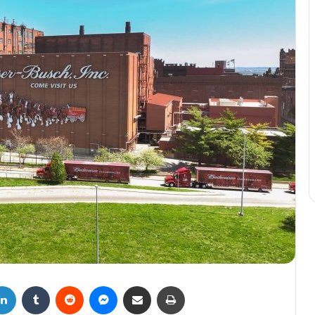
LinkedIn
Tumblr
Reddit
Messenger
Compartir por correo electrónico
Imprimir