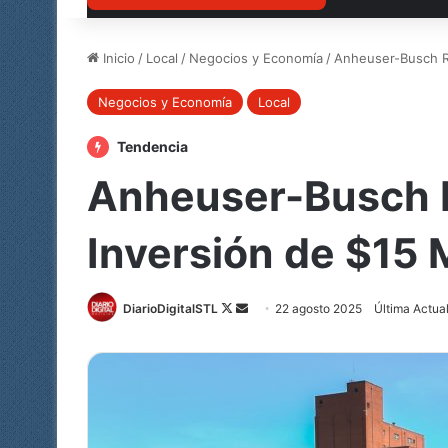
Inicio
/
Local
/
Negocios y Economía
/
Anheuser-Busch Re
Negocios y Economía
Local
Tendencia
Anheuser-Busch R
Inversión de $15 
Follow
Send
DiarioDigitalSTL
22 agosto 2025
Última Actua
on
an
X
email