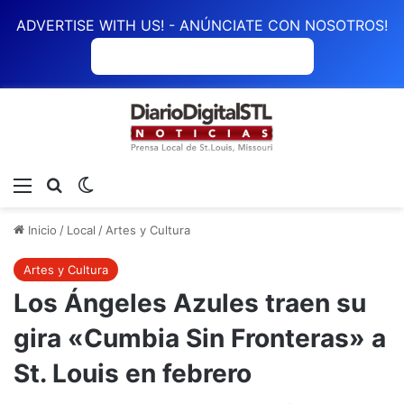
ADVERTISE WITH US! - ANÚNCIATE CON NOSOTROS!
ANÚNCIATE CON NOSOTROS
Menú
Buscar
Switch skin
Inicio
/
Local
/
Artes y Cultura
Artes y Cultura
Los Ángeles Azules traen su
gira «Cumbia Sin Fronteras» a
St. Louis en febrero