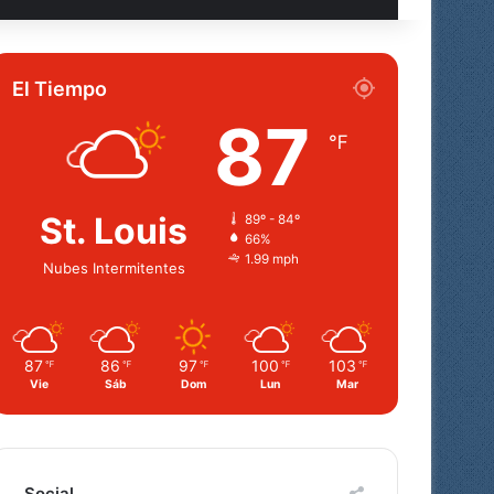
El Tiempo
87
℉
St. Louis
89º - 84º
66%
1.99 mph
Nubes Intermitentes
87
86
97
100
103
℉
℉
℉
℉
℉
Vie
Sáb
Dom
Lun
Mar
Social