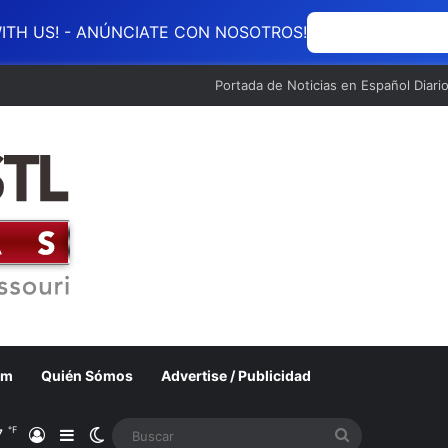
ITH US! - ANÚNCIATE CON NOSOTROS!
ANÚNCIATE CON
Portada de Noticias en Español Diari
om
Quién Sómos
Advertise / Publicidad
℉
7
Acceso
Barra lateral
Switch skin
Buscar