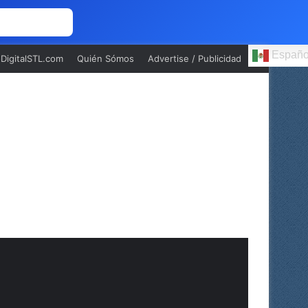
 NOSOTROS
Españo
oDigitalSTL.com
Quién Sómos
Advertise / Publicidad