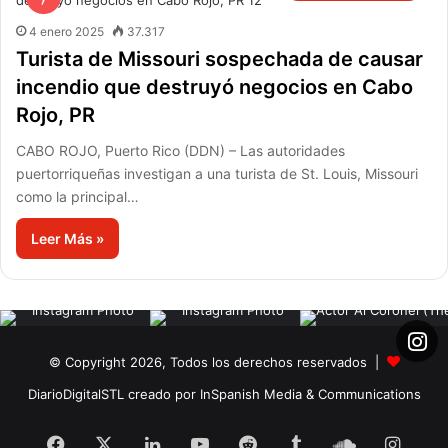
4 enero 2025
37.317
Turista de Missouri sospechada de causar
incendio que destruyó negocios en Cabo
Rojo, PR
CABO ROJO, Puerto Rico (DDN) – Las autoridades
puertorriqueñas investigan a una turista de St. Louis, Missouri
como la principal…
Leer Más »
© Copyright 2026, Todos los derechos reservados |
DiarioDigitalSTL creado por InSpanish Media & Communications
Facebook
X
LinkedIn
YouTube
Reddit
Tumblr
SoundClo
Insta