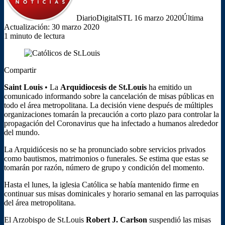
DiarioDigitalSTL
16 marzo 2020
Última
Actualización: 30 marzo 2020
1 minuto de lectura
Compartir
Facebook
X
LinkedIn
Tumblr
Reddit
Messenger
Messenger
WhatsApp
Telegram
Viber
Compartir
Imprimir
Saint Louis
• La
Arquidiocesis de St.Louis
ha emitido un
por
comunicado informando sobre la cancelación de misas públicas en
correo
todo el área metropolitana. La decisión viene después de múltiples
electrónico
organizaciones tomarán la precaución a corto plazo para controlar la
propagación del Coronavirus que ha infectado a humanos alrededor
del mundo.
La Arquidiócesis no se ha pronunciado sobre servicios privados
como bautismos, matrimonios o funerales. Se estima que estas se
tomarán por razón, número de grupo y condición del momento.
Hasta el lunes, la iglesia Católica se había mantenido firme en
continuar sus misas dominicales y horario semanal en las parroquias
del área metropolitana.
El Arzobispo de St.Louis
Robert J. Carlson
suspendió las misas