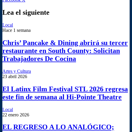
electrónico
por
correo
Lea el siguiente
electrónico
Local
Hace 1 semana
Chris’ Pancake & Dining abrirá su tercer
restaurante en South County: Solicitan
Trabajadores De Cocina
Artes y Cultura
23 abril 2026
El Latinx Film Festival STL 2026 regresa
este fin de semana al Hi-Pointe Theatre
Local
22 enero 2026
EL REGRESO A LO ANALÓGICO;