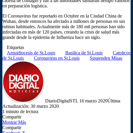
cadena de contagio y dar a las autoridades sanitarias tiempo valiosos
en preparación logística.
El Coronavirus fue reportado en Octubre en la Ciudad China de
Wuhan, desde entonces ha afectado a millones de personas en sus
rutinas habituales. Actualmente más de 180 mil personas han sido
infectadas en más de 120 países, creando la crisis de salud más
grande desde la epidemia de Influenza hace un siglo.
Etiquetas
Arquidiocesis de St.Louis
Basilica de St.Louis
Catolicos
de St.Louis
Coronavirus en St.Louis
Suspenden Misas
Follow
Send
on
an
X
email
DiarioDigitalSTL
16 marzo 2020
Última
Actualización: 30 marzo 2020
1 minuto de lectura
Compartir
Facebook
X
LinkedIn
Tumblr
Reddit
Messenger
Messenger
WhatsApp
Telegram
Viber
Compartir
Imprimir
Mostrar Más
por
Compartir
correo
LinkedIn
Tumblr
Reddit
Messenger
Messenger
WhatsApp
Telegram
Viber
Compartir
Imprimir
Facebook
X