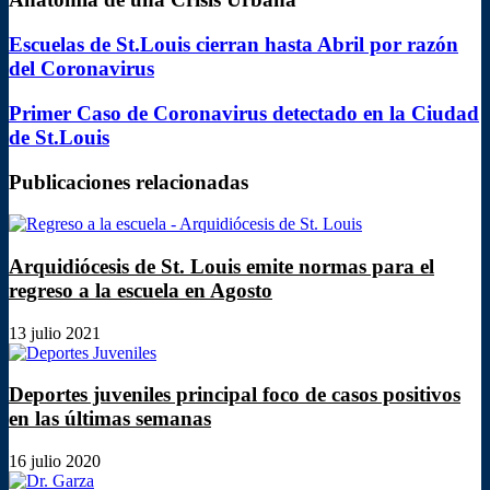
Escuelas
Escuelas de St.Louis cierran hasta Abril por razón
de
del Coronavirus
St.Louis
cierran
Primer
Primer Caso de Coronavirus detectado en la Ciudad
hasta
Caso
de St.Louis
Abril
de
por
Coronavirus
razón
Publicaciones relacionadas
detectado
del
en
Coronavirus
la
Ciudad
Arquidiócesis de St. Louis emite normas para el
de
St.Louis
regreso a la escuela en Agosto
13 julio 2021
Deportes juveniles principal foco de casos positivos
en las últimas semanas
16 julio 2020