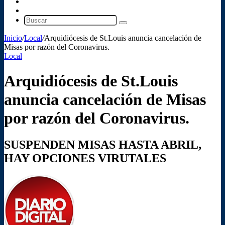
Barra
lateral
Switch
skin
Buscar
Inicio
/
Local
/
Arquidiócesis de St.Louis anuncia cancelación de
Misas por razón del Coronavirus.
Local
Arquidiócesis de St.Louis
anuncia cancelación de Misas
por razón del Coronavirus.
SUSPENDEN MISAS HASTA ABRIL,
HAY OPCIONES VIRUTALES
Follow
Send
on
an
X
email