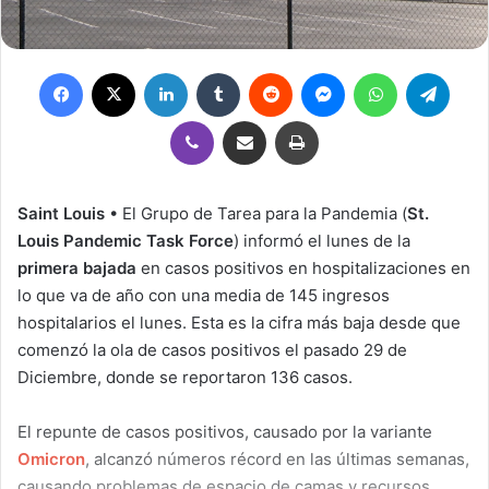
Facebook
X
LinkedIn
Tumblr
Reddit
Messenger
WhatsApp
Teleg
Viber
Compartir por correo electrónico
Imprimir
Saint Louis
• El Grupo de Tarea para la Pandemia (
St.
Louis Pandemic Task Force
) informó el lunes de la
primera bajada
en casos positivos en hospitalizaciones en
lo que va de año con una media de 145 ingresos
hospitalarios el lunes. Esta es la cifra más baja desde que
comenzó la ola de casos positivos el pasado 29 de
Diciembre, donde se reportaron 136 casos.
El repunte de casos positivos, causado por la variante
Omicron
, alcanzó números récord en las últimas semanas,
causando problemas de espacio de camas y recursos