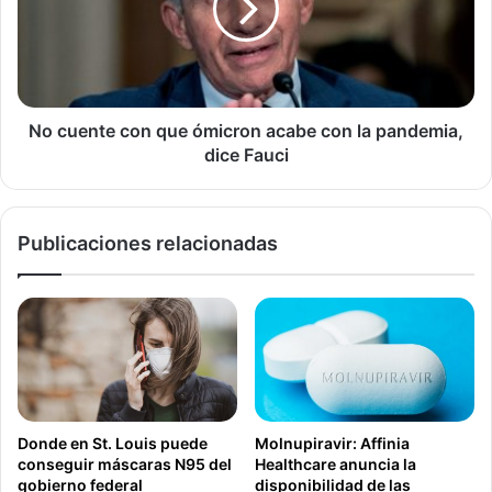
ómicron
acabe
con
la
pandemia,
dice
No cuente con que ómicron acabe con la pandemia,
Fauci
dice Fauci
Publicaciones relacionadas
Donde en St. Louis puede
Molnupiravir: Affinia
conseguir máscaras N95 del
Healthcare anuncia la
gobierno federal
disponibilidad de las