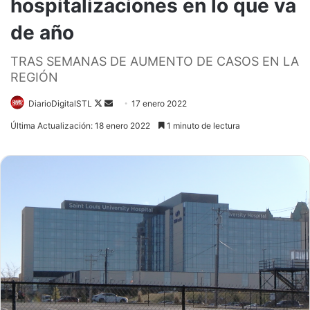
hospitalizaciones en lo que va
de año
TRAS SEMANAS DE AUMENTO DE CASOS EN LA
REGIÓN
Follow
Send
DiarioDigitalSTL
17 enero 2022
on
an
Última Actualización: 18 enero 2022
1 minuto de lectura
X
email