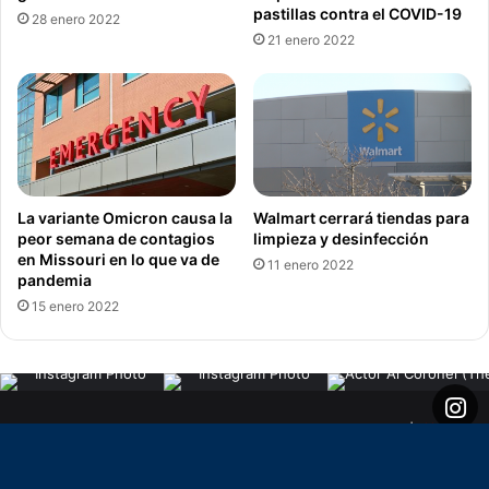
pastillas contra el COVID-19
28 enero 2022
21 enero 2022
La variante Omicron causa la
Walmart cerrará tiendas para
peor semana de contagios
limpieza y desinfección
en Missouri en lo que va de
11 enero 2022
pandemia
15 enero 2022
© Copyright 2026, Todos los derechos reservados |
DiarioDigitalSTL creado por InSpanish Media & Communications