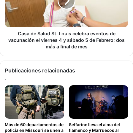
Louis
Forest Park
celebra
eventos
Memorial al Soldado de St. Louis
de
vacunación
Museo de Arte de St. Louis
el
Casa de Salud St. Louis celebra eventos de
viernes
vacunación el viernes 4 y sábado 5 de Febrero; dos
Museo de Historia de Missouri
St. Louis
4
más a final de mes
y
St. Louis Ciudad
Turismo
sábado
5
Publicaciones relacionadas
de
Febrero;
dos
más
a
final
de
mes
Más de 60 departamentos de
Seffarine lleva el alma del
policía en Missouri se unen a
flamenco y Marruecos al