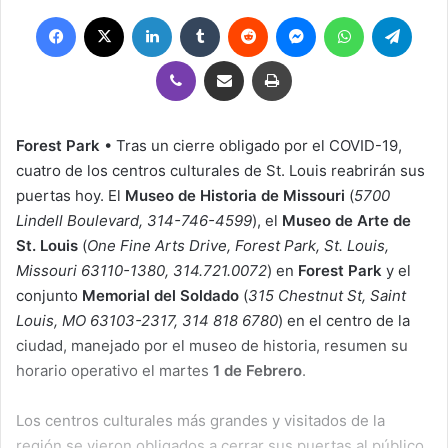
Facebook
X
LinkedIn
Tumblr
Reddit
Messenger
WhatsApp
Teleg
Viber
Compartir por correo electrónico
Imprimir
Forest Park
• Tras un cierre obligado por el COVID-19,
cuatro de los centros culturales de St. Louis reabrirán sus
puertas hoy. El
Museo de Historia de Missouri
(
5700
Lindell Boulevard, 314-746-4599
), el
Museo de Arte de
St. Louis
(
One Fine Arts Drive, Forest Park, St. Louis,
Missouri 63110-1380, 314.721.0072
) en
Forest Park
y el
conjunto
Memorial del Soldado
(
315 Chestnut St, Saint
Louis, MO 63103-2317, 314 818 6780
) en el centro de la
ciudad, manejado por el museo de historia, resumen su
horario operativo el martes
1 de Febrero
.
Los centros culturales más grandes y visitados de la
región se vieron obligados a cerrar sus puertas al público