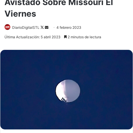
Avistado Sobre Missouri El
Viernes
Follow
Send
DiarioDigitalSTL
4 febrero 2023
on
an
Última Actualización: 5 abril 2023
2 minutos de lectura
X
email