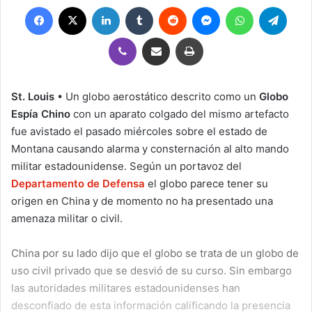
Facebook
X
LinkedIn
Tumblr
Reddit
Messenger
WhatsApp
Teleg
Viber
Compartir por correo electrónico
Imprimir
St. Louis
• Un globo aerostático descrito como un
Globo
Espía Chino
con un aparato colgado del mismo artefacto
fue avistado el pasado miércoles sobre el estado de
Montana causando alarma y consternación al alto mando
militar estadounidense. Según un portavoz del
Departamento de Defensa
el globo parece tener su
origen en China y de momento no ha presentado una
amenaza militar o civil.
China por su lado dijo que el globo se trata de un globo de
uso civil privado que se desvió de su curso. Sin embargo
las autoridades militares estadounidenses han
desconfiado de esta información calificando la presencia