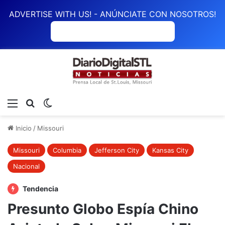
ADVERTISE WITH US! - ANÚNCIATE CON NOSOTROS!
ANÚNCIATE CON NOSOTROS
Menú
Buscar
Switch skin
Inicio
/
Missouri
Missouri
Columbia
Jefferson City
Kansas City
Nacional
Tendencia
Presunto Globo Espía Chino