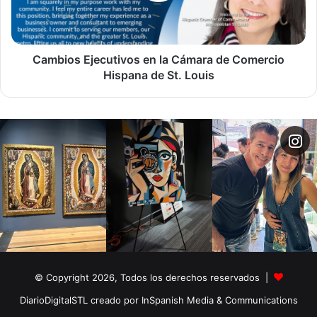
Comercio
Hispana
El globo continúa su trayectoria sobre Estados Unidos en
de
dirección a la costa este. El artefacto parece ser dirigible y
St.
Cambios Ejecutivos en la Cámara de Comercio
el Pentágono dijo que fue avistado sobre instalaciones
Louis
Hispana de St. Louis
sensitivas como bases nucleares y otras infraestructuras
de interés militar.
© Copyright 2026, Todos los derechos reservados |
DiarioDigitalSTL creado por InSpanish Media & Communications