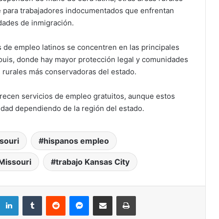
 para trabajadores indocumentados que enfrentan
idades de inmigración.
de empleo latinos se concentren en las principales
Louis, donde hay mayor protección legal y comunidades
s rurales más conservadoras del estado.
frecen servicios de empleo gratuitos, aunque estos
lidad dependiendo de la región del estado.
souri
hispanos empleo
Missouri
trabajo Kansas City
Análisis: la primaria de Missouri
registró una de las mayores
participaciones en dos décadas, y
dejó señales contradictorias para
LinkedIn
Tumblr
Reddit
Messenger
Compartir por correo electrónico
Imprimir
noviembre
Missouri rechaza eliminar el impuesto