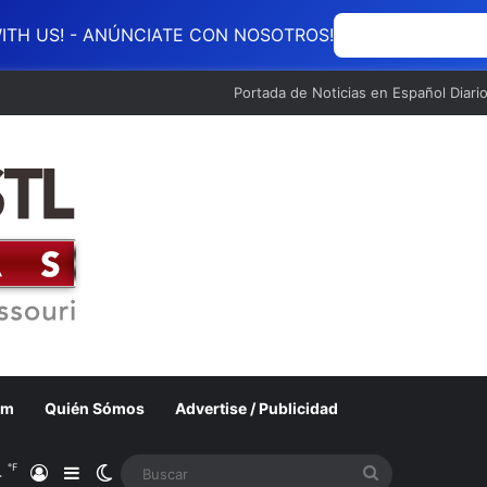
ITH US! - ANÚNCIATE CON NOSOTROS!
ANÚNCIATE CON
Portada de Noticias en Español Diari
om
Quién Sómos
Advertise / Publicidad
℉
4
Acceso
Barra lateral
Switch skin
Buscar