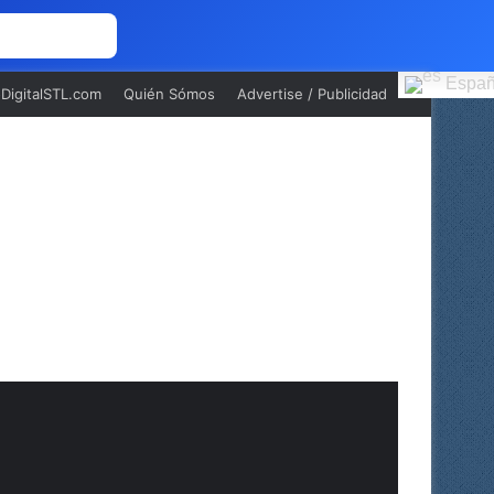
 NOSOTROS
Españ
oDigitalSTL.com
Quién Sómos
Advertise / Publicidad