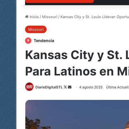
Inicio
/
Missouri
/
Kansas City y St. Louis Lideran Oport
Missouri
Tendencia
Kansas City y St.
Para Latinos en M
Follow
Send
DiarioDigitalSTL
4 agosto 2025
Última Actual
on
an
X
email