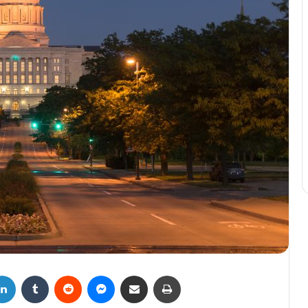
LinkedIn
Tumblr
Reddit
Messenger
Compartir por correo electrónico
Imprimir