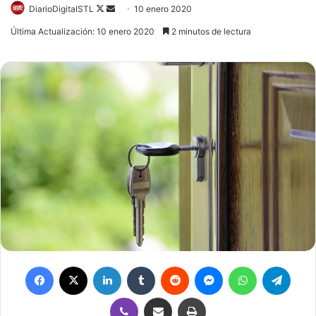
Follow
Send
DiarioDigitalSTL
10 enero 2020
on
an
Última Actualización: 10 enero 2020
2 minutos de lectura
X
email
Facebook
X
LinkedIn
Tumblr
Reddit
Messenger
WhatsApp
Teleg
Viber
Compartir por correo electrónico
Imprimir