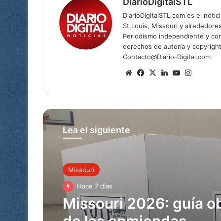
DiarioDigitalSTL
DiarioDigitalSTL.com es el noti
St.Louis, Missouri y alrededore
Periodismo independiente y com
derechos de autoría y copyright
Contacto@Diario-Digital.com
Sitio
Facebook
X
LinkedIn
YouTube
Instagr
web
Lea el siguiente
Missouri
Missouri
Hace 7 días
Hace 2 semanas
Missouri 2026: guía ob