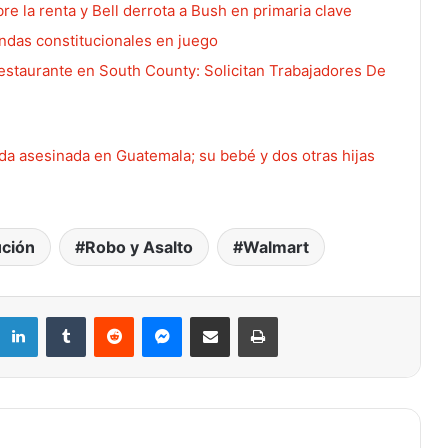
re la renta y Bell derrota a Bush en primaria clave
endas constitucionales en juego
restaurante en South County: Solicitan Trabajadores De
ada asesinada en Guatemala; su bebé y dos otras hijas
Missouri rechaza eliminar el impuesto
ción
Robo y Asalto
Walmart
sobre la renta y Bell derrota a Bush en
primaria clave
LinkedIn
Tumblr
Reddit
Messenger
Compartir por correo electrónico
Imprimir
Missouri 2026: guía objetiva de las
enmiendas constitucionales en juego
Pareja deportada desde St. Louis es
hallada asesinada en Guatemala; su