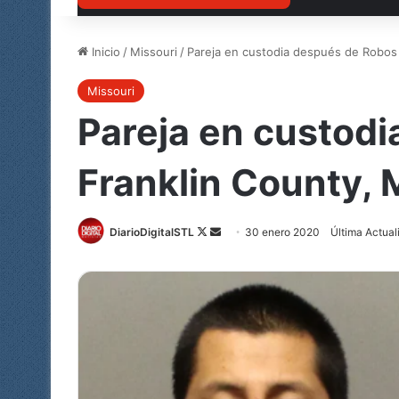
Inicio
/
Missouri
/
Pareja en custodia después de Robos 
Missouri
Pareja en custodi
Franklin County, 
Follow
Send
DiarioDigitalSTL
30 enero 2020
Última Actual
on
an
X
email