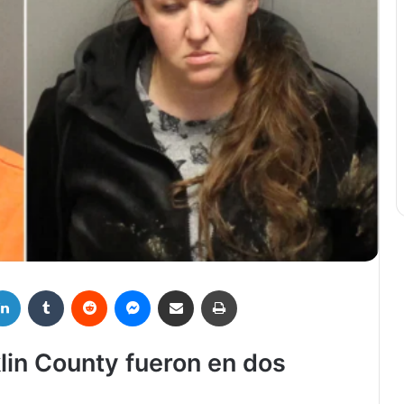
LinkedIn
Tumblr
Reddit
Messenger
Compartir por correo electrónico
Imprimir
lin County fueron en dos