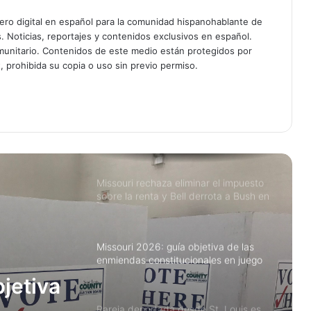
bebé y dos otras hijas sobreviven
ciero digital en español para la comunidad hispanohablante de
s. Noticias, reportajes y contenidos exclusivos en español.
Avioneta con paracaidistas se
desploma en Missouri; mueren las 12
unitario. Contenidos de este medio están protegidos por
personas a bordo
, prohibida su copia o uso sin previo permiso.
am
Copa del Mundo FIFA 2026: El partido
más caro de la historia llega con
boletos imposibles, propinas
automáticas y fronteras cerradas
Missouri rechaza eliminar el impuesto
sobre la renta y Bell derrota a Bush en
primaria clave
Missouri 2026: guía objetiva de las
enmiendas constitucionales en juego
jetiva
Pareja deportada desde St. Louis es
hallada asesinada en Guatemala; su