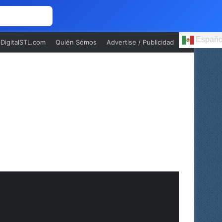
 NOSOTROS
Españo
oDigitalSTL.com
Quién Sómos
Advertise / Publicidad