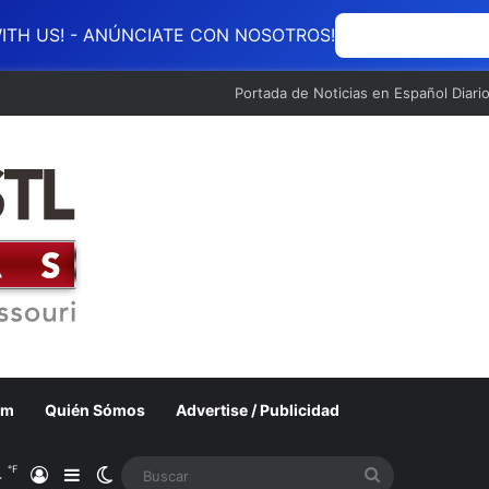
ITH US! - ANÚNCIATE CON NOSOTROS!
ANÚNCIATE CON
Portada de Noticias en Español Diari
om
Quién Sómos
Advertise / Publicidad
℉
4
Acceso
Barra lateral
Switch skin
Buscar