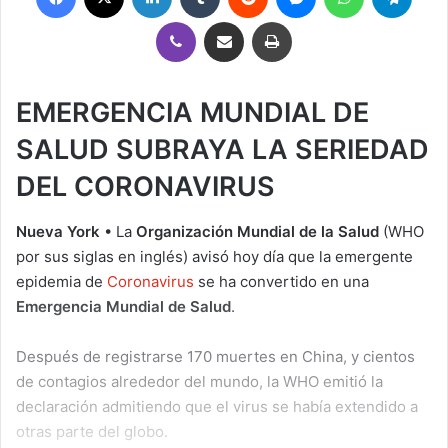
Viber
Compartir por correo electrónico
Imprimir
EMERGENCIA MUNDIAL DE
SALUD SUBRAYA LA SERIEDAD
DEL CORONAVIRUS
Nueva York
• La
Organización Mundial de la Salud
(WHO
por sus siglas en inglés) avisó hoy día que la emergente
epidemia de
Coronavirus
se ha convertido en una
Emergencia Mundial de Salud
.
Después de registrarse 170 muertes en China, y cientos
de contagios alrededor del mundo, la WHO emitió la
declaración admitiendo que el virus se había extendido a
otras parte del globo.