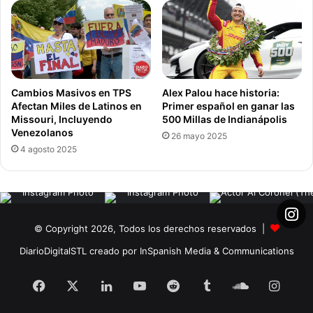
Cambios Masivos en TPS
Alex Palou hace historia:
Afectan Miles de Latinos en
Primer español en ganar las
Missouri, Incluyendo
500 Millas de Indianápolis
Venezolanos
26 mayo 2025
4 agosto 2025
© Copyright 2026, Todos los derechos reservados |
DiarioDigitalSTL creado por InSpanish Media & Communications
Facebook
X
LinkedIn
YouTube
Reddit
Tumblr
SoundClou
Insta