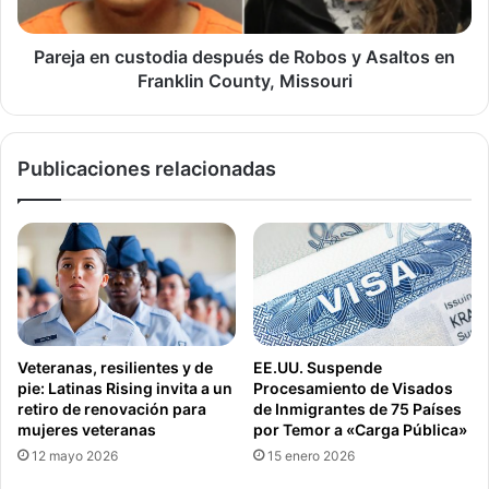
Asaltos
en
Franklin
Pareja en custodia después de Robos y Asaltos en
County,
Franklin County, Missouri
Missouri
Publicaciones relacionadas
Veteranas, resilientes y de
EE.UU. Suspende
pie: Latinas Rising invita a un
Procesamiento de Visados
retiro de renovación para
de Inmigrantes de 75 Países
mujeres veteranas
por Temor a «Carga Pública»
12 mayo 2026
15 enero 2026