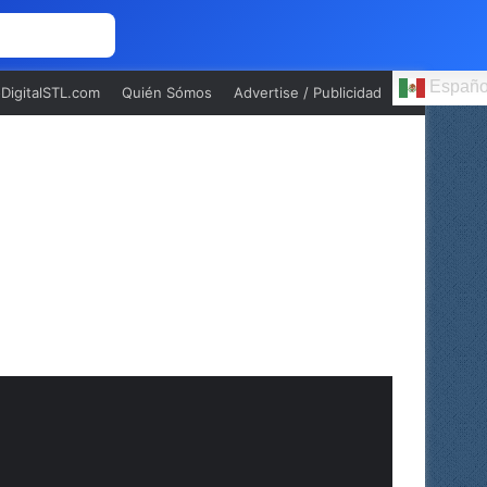
 NOSOTROS
Españo
oDigitalSTL.com
Quién Sómos
Advertise / Publicidad