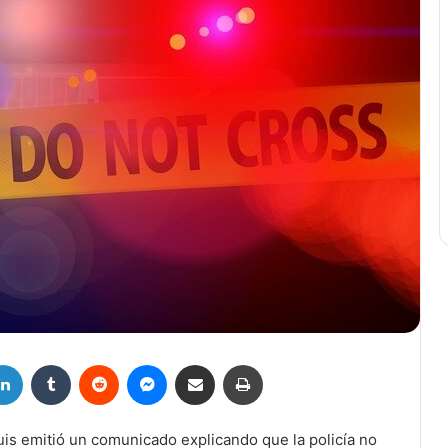
LinkedIn
Tumblr
Reddit
Messenger
Compartir por correo electrónico
Imprimir
uis emitió un comunicado explicando que la policía no