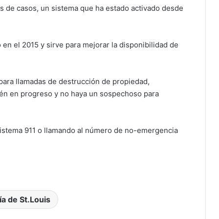
os de casos, un sistema que ha estado activado desde
 en el 2015 y sirve para mejorar la disponibilidad de
para llamadas de destrucción de propiedad,
tén en progreso y no haya un sospechoso para
 sistema 911 o llamando al número de no-emergencia
ía de St.Louis
Un enorme socavón provocado por
una rotura de tubería cierra un tramo