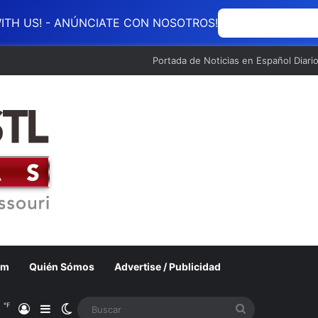
ITH US! - ANÚNCIATE CON NOSOTROS!
ANÚNCIATE CON
Portada de Noticias en Español Diari
om
Quién Sómos
Advertise / Publicidad
℉
1
Acceso
Barra lateral
Switch skin
Buscar