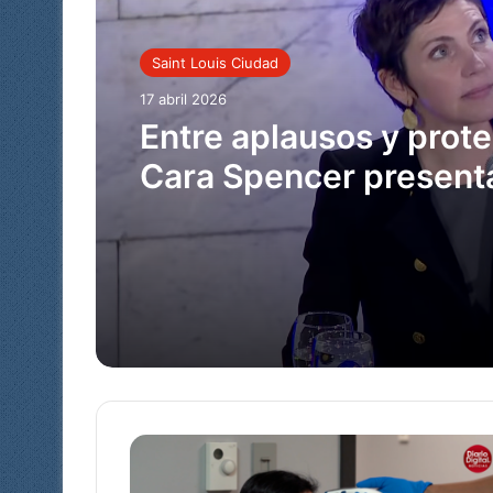
Saint Louis Ciudad
17 abril 2026
Entre aplausos y prote
Cara Spencer present
primer balance al fren
St. Louis
Los
números
de