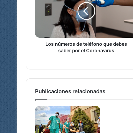
teléfono
que
debes
saber
por
el
Coronavirus
Los números de teléfono que debes
saber por el Coronavirus
Publicaciones relacionadas