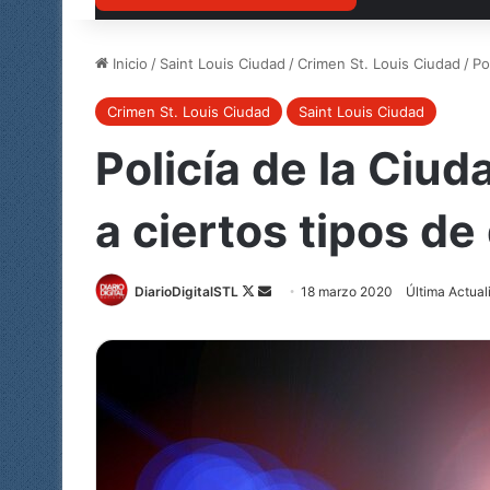
Inicio
/
Saint Louis Ciudad
/
Crimen St. Louis Ciudad
/
Po
Crimen St. Louis Ciudad
Saint Louis Ciudad
Policía de la Ciu
a ciertos tipos d
Follow
Send
DiarioDigitalSTL
18 marzo 2020
Última Actua
on
an
X
email