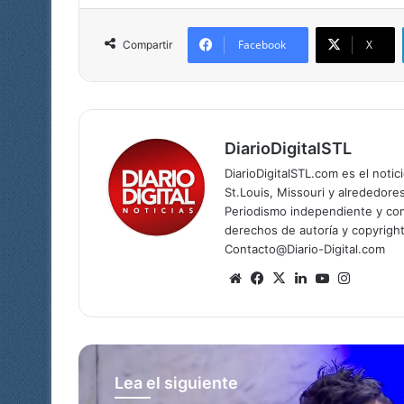
Facebook
X
Compartir
DiarioDigitalSTL
DiarioDigitalSTL.com es el noti
St.Louis, Missouri y alrededore
Periodismo independiente y com
derechos de autoría y copyright
Contacto@Diario-Digital.com
Sitio
Facebook
X
LinkedIn
YouTube
Instagr
web
Lea el siguiente