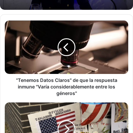
"Tenemos
Datos
Claros"
de
que
la
respuesta
inmune
"Varía
considerablemente
"Tenemos Datos Claros" de que la respuesta
entre
inmune "Varía considerablemente entre los
los
géneros"
géneros"
Gobernador
Parson
ordena
banderas
a