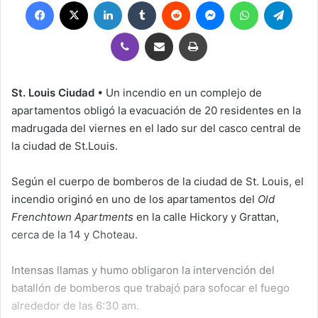
Facebook
X
LinkedIn
Tumblr
Reddit
Messenger
WhatsApp
Teleg
Viber
Compartir por correo electrónico
Imprimir
St. Louis Ciudad
• Un incendio en un complejo de
apartamentos obligó la evacuación de 20 residentes en la
madrugada del viernes en el lado sur del casco central de
la ciudad de St.Louis.
Según el cuerpo de bomberos de la ciudad de St. Louis, el
incendio originó en uno de los apartamentos del
Old
Frenchtown Apartments
en la calle Hickory y Grattan,
cerca de la 14 y Choteau.
Intensas llamas y humo obligaron la intervención del
batallón de bomberos que trabajó para sofocar el fuego
alrededor de las 6:30 am.