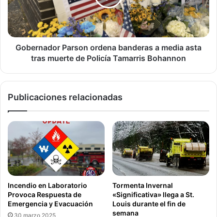
media
asta
tras
muerte
de
Gobernador Parson ordena banderas a media asta
Policía
tras muerte de Policía Tamarris Bohannon
Tamarris
Bohannon
Publicaciones relacionadas
Incendio en Laboratorio
Tormenta Invernal
Provoca Respuesta de
«Significativa» llega a St.
Emergencia y Evacuación
Louis durante el fin de
semana
30 marzo 2025