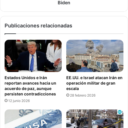
b
i
Biden
suflé de boniato amarillo batido, y de postre mousse de
s
r
calabaza.
i
p
d
a
Publicaciones relacionadas
i
n
o
p
p
ó
o
l
r
i
d
p
e
o
s
b
e
La primera dama Grace Coolidge en 1926 con Rebecca, la
e
Estados Unidos e Irán
EE.UU. e Israel atacan Irán en
m
n
mapache que se convirtió en una mascota en lugar de un
reportan avances hacia un
operación militar de gran
p
i
plato de Acción de Gracias en la Casa Blanca. (Foto de la
acuerdo de paz, aunque
escala
l
g
persisten contradicciones
Biblioteca del Congreso)
28 febrero 2026
e
n
12 junio 2026
o
o
No importa dónde el comandante en jefe pase su Día de
e
a
Acción de Gracias, el pavo usualmente ha estado en el
n
l
menú desde los 1870.
E
p
E
r