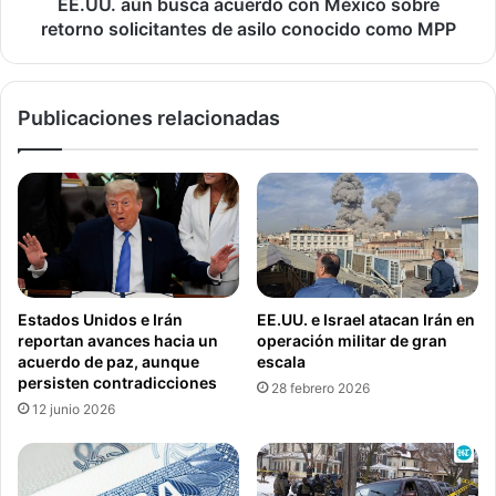
m
b
EE.UU. aún busca acuerdo con México sobre
e
u
retorno solicitantes de asilo conocido como MPP
n
s
ú
c
d
a
Publicaciones relacionadas
e
a
A
c
c
u
c
e
i
r
ó
d
n
o
d
c
e
o
Estados Unidos e Irán
EE.UU. e Israel atacan Irán en
G
n
reportan avances hacia un
operación militar de gran
r
M
acuerdo de paz, aunque
escala
a
é
persisten contradicciones
28 febrero 2026
c
x
12 junio 2026
i
i
a
c
s
o
e
s