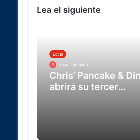
Lea el siguiente
Local
Hace 1 semana
Chris’ Pancake & Di
abrirá su tercer
restaurante en Sout
County: Solicitan
Trabajadores De Co