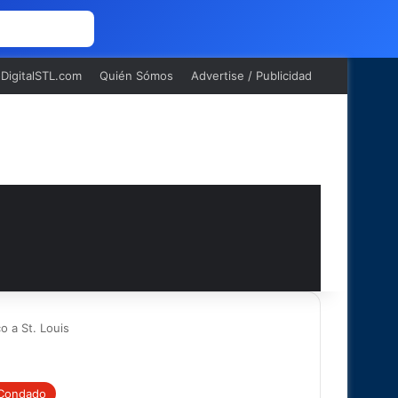
 NOSOTROS
oDigitalSTL.com
Quién Sómos
Advertise / Publicidad
o a St. Louis
 Condado