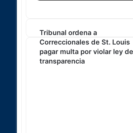
Tribunal
Tribunal ordena a
ordena
Correccionales de St. Louis
a
Correccionales
pagar multa por violar ley d
de
transparencia
St.
Louis
pagar
multa
por
violar
ley
de
transparencia