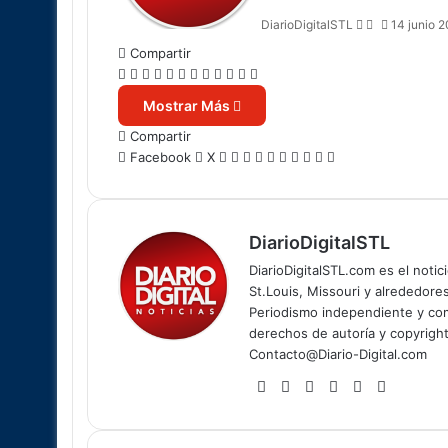
DiarioDigitalSTL
14 junio 
Compartir
Facebook
X
LinkedIn
Tumblr
Reddit
Messenger
Messenger
WhatsApp
Telegram
Viber
Compartir
Imprimir
por
Mostrar Más
correo
Compartir
electrónico
LinkedIn
Tumblr
Reddit
Messenger
Messenger
WhatsApp
Telegram
Viber
Compartir
Imprimir
Facebook
X
por
correo
electrónico
DiarioDigitalSTL
DiarioDigitalSTL.com es el noti
St.Louis, Missouri y alrededore
Periodismo independiente y com
derechos de autoría y copyright
Contacto@Diario-Digital.com
Sitio
Facebook
X
LinkedIn
YouTube
Instagr
web