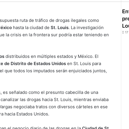
En
pr
supuesta ruta de tráfico de drogas ilegales como
Lo
éxico
hasta la ciudad de
St. Louis
. La investigación
17
e la crisis en la frontera sur podría estar teniendo en
os
distribuidos en múltiples estados y México. El
e de Distrito de Estados Unidos
en St. Louis para
 el que todos los imputados serán enjuiciados juntos,
s, es señalado como el presunto cabecilla de una
analizar las drogas hacia St. Louis, mientras enviaba
argas negociaba tratos con diversos cárteles en ese
era hacia Estados Unidos.
n el negocio diario de las drogas en la
Ciudad de St.