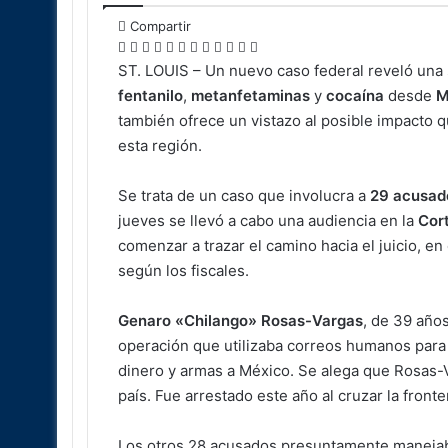
Compartir
Facebook
X
LinkedIn
Tumblr
Reddit
Messenger
Messenger
WhatsApp
Telegram
Viber
Compartir
Imprimir
por
ST. LOUIS – Un nuevo caso federal reveló una 
correo
fentanilo
,
metanfetaminas
y
cocaína
desde
M
electrónico
también ofrece un vistazo al posible impacto qu
esta región.
Se trata de un caso que involucra a
29 acusad
jueves se llevó a cabo una audiencia en la
Cort
comenzar a trazar el camino hacia el juicio, en
según los fiscales.
Genaro «Chilango» Rosas-Vargas
, de 39 año
operación que utilizaba correos humanos para c
dinero y armas a México. Se alega que Rosas-V
país. Fue arrestado este año al cruzar la front
Los otros 28 acusados presuntamente manejaba