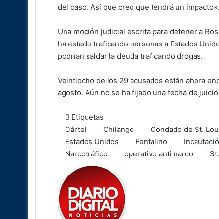
del caso. Así que creo que tendrá un impacto»
Una moción judicial escrita para detener a Ros
ha estado traficando personas a Estados Unido
podrían saldar la deuda traficando drogas.
Veintiocho de los 29 acusados están ahora enc
agosto. Aún no se ha fijado una fecha de juicio
Etiquetas
Cártel
Chilango
Condado de St. Lou
Estados Unidos
Fentalino
Incautaci
Narcotráfico
operativo anti narco
St
Follow
Send
on
an
X
email