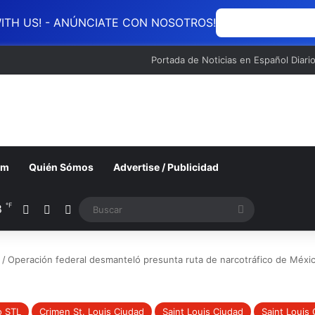
ITH US! - ANÚNCIATE CON NOSOTROS!
ANÚNCIATE CON
Portada de Noticias en Español Diari
om
Quién Sómos
Advertise / Publicidad
℉
8
Acceso
Barra lateral
Switch skin
Buscar
/
Operación federal desmanteló presunta ruta de narcotráfico de Méxic
o STL
Crimen St. Louis Ciudad
Saint Louis Ciudad
Saint Louis