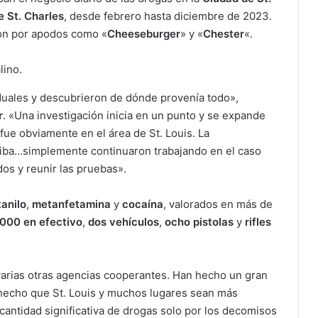
 St. Charles
, desde febrero hasta diciembre de 2023.
ron por apodos como «
Cheeseburger
» y «
Chester
«.
duales y descubrieron de dónde provenía todo»,
r
. «Una investigación inicia en un punto y se expande
fue obviamente en el área de St. Louis. La
rriba…simplemente continuaron trabajando en el caso
dos y reunir las pruebas».
tanilo
,
metanfetamina
y
cocaína
, valorados en más de
000 en efectivo
,
dos vehículos
,
ocho pistolas
y
rifles
arias otras agencias cooperantes. Han hecho un gran
 hecho que St. Louis y muchos lugares sean más
cantidad significativa de drogas solo por los decomisos