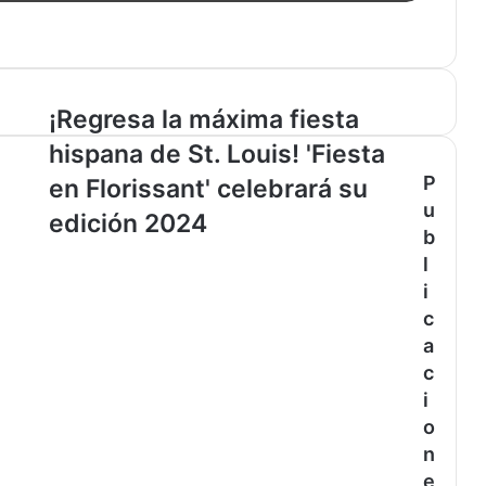
Louis
¡Regresa
¡Regresa la máxima fiesta
la
hispana de St. Louis! 'Fiesta
máxima
fiesta
P
e
en Florissant' celebrará su
hispana
u
edición 2024
de
b
St.
l
Louis!
i
'Fiesta
c
en
Florissant'
a
celebrará
c
su
i
edición
o
2024
n
e