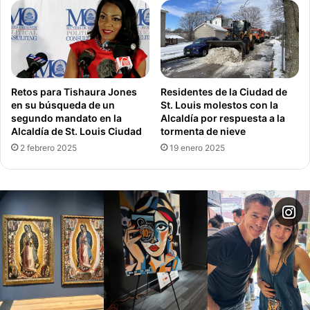
2024.
Ciudad de St.Louis
Concejalía de St. Louis
Retos para Tishaura Jones
Residentes de la Ciudad de
en su búsqueda de un
St. Louis molestos con la
Porte Abierto de Armas
segundo mandato en la
Alcaldía por respuesta a la
Alcaldía de St. Louis Ciudad
tormenta de nieve
Rasheen Aldridge
Regulación de Armas
2 febrero 2025
19 enero 2025
Tishaura Jones