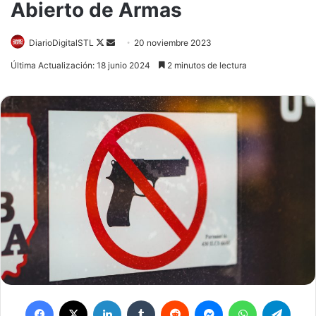
Abierto de Armas
Follow
Send
DiarioDigitalSTL
20 noviembre 2023
on
an
Última Actualización: 18 junio 2024
2 minutos de lectura
X
email
Facebook
X
LinkedIn
Tumblr
Reddit
Messenger
WhatsApp
Teleg