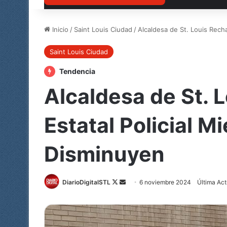
Inicio
/
Saint Louis Ciudad
/
Alcaldesa de St. Louis Recha
Saint Louis Ciudad
Tendencia
Alcaldesa de St. 
Estatal Policial M
Disminuyen
Follow
Send
DiarioDigitalSTL
6 noviembre 2024
Última Act
on
an
X
email