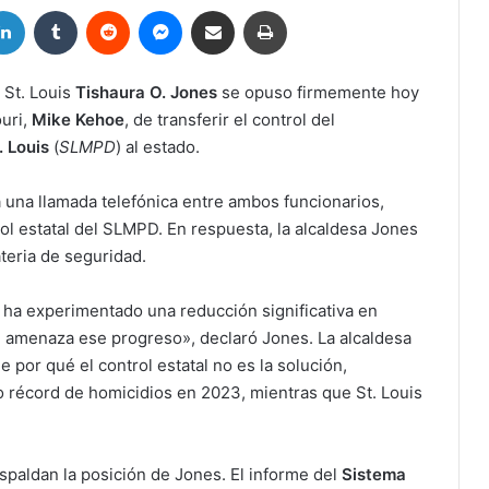
LinkedIn
Tumblr
Reddit
Messenger
Compartir por correo electrónico
Imprimir
 St. Louis
Tishaura O. Jones
se opuso firmemente hoy
uri,
Mike Kehoe
, de transferir el control del
 Louis
(
SLMPD
) al estado.
 una llamada telefónica entre ambos funcionarios,
ol estatal del SLMPD. En respuesta, la alcaldesa Jones
teria de seguridad.
 ha experimentado una reducción significativa en
al amenaza ese progreso», declaró Jones. La alcaldesa
por qué el control estatal no es la solución,
 récord de homicidios en 2023, mientras que St. Louis
spaldan la posición de Jones. El informe del
Sistema