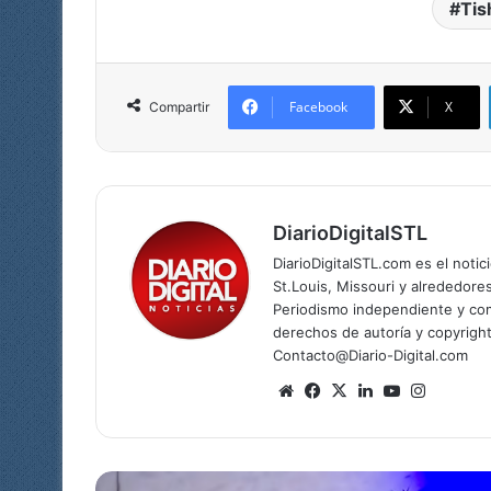
Tis
Facebook
X
Compartir
DiarioDigitalSTL
DiarioDigitalSTL.com es el noti
St.Louis, Missouri y alrededore
Periodismo independiente y com
derechos de autoría y copyright
Contacto@Diario-Digital.com
Sitio
Facebook
X
LinkedIn
YouTube
Instagr
web