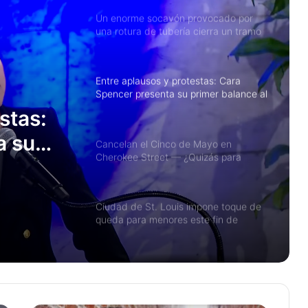
Un enorme socavón provocado por
una rotura de tubería cierra un tramo
de la Interestatal 44 en el centro de
St. Louis
Entre aplausos y protestas: Cara
Spencer presenta su primer balance al
frente de St. Louis
stas:
a su
Cancelan el Cinco de Mayo en
Cherokee Street — ¿Quizás para
te de
siempre?
Ciudad de St. Louis impone toque de
queda para menores este fin de
semana en el centro de la ciudad
Crimen desciende significativamente
en la región de St. Louis: Datos de
2025 muestran quinto año