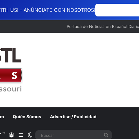
ITH US! - ANÚNCIATE CON NOSOTROS!
ANÚNCIATE CON
Portada de Noticias en Español Diari
om
Quién Sómos
Advertise / Publicidad
℉
7
Acceso
Barra lateral
Switch skin
Buscar