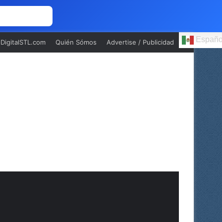
 NOSOTROS
Españo
oDigitalSTL.com
Quién Sómos
Advertise / Publicidad