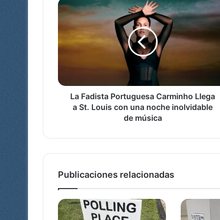
La
Fadista
Portuguesa
Carminho
Llega
a
St.
Louis
con
una
La Fadista Portuguesa Carminho Llega
noche
a St. Louis con una noche inolvidable
inolvidable
de música
de
música
Publicaciones relacionadas