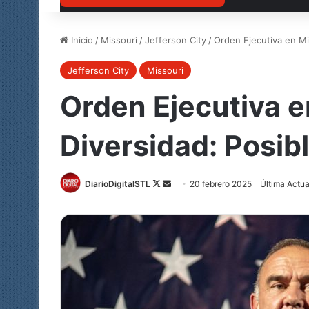
Inicio
/
Missouri
/
Jefferson City
/
Orden Ejecutiva en Mis
Jefferson City
Missouri
Orden Ejecutiva en
Diversidad: Posib
Follow
Send
DiarioDigitalSTL
20 febrero 2025
Última Actu
on
an
X
email