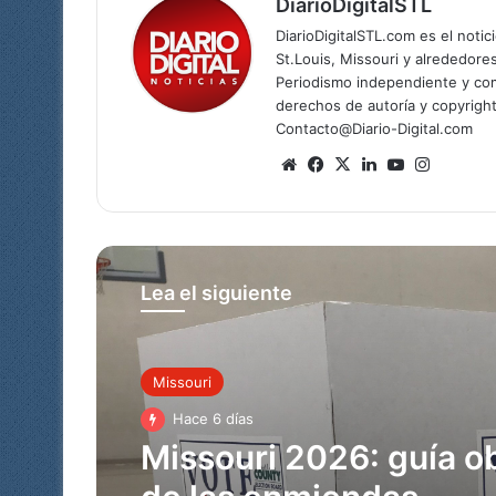
DiarioDigitalSTL
DiarioDigitalSTL.com es el noti
St.Louis, Missouri y alrededore
Periodismo independiente y com
derechos de autoría y copyright
Contacto@Diario-Digital.com
Sitio
Facebook
X
LinkedIn
YouTube
Instagr
web
Lea el siguiente
Missouri
Missouri
Hace 6 días
Hace 1 semana