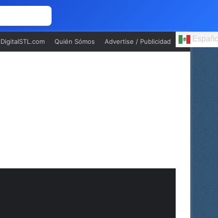
 NOSOTROS
Españo
oDigitalSTL.com
Quién Sómos
Advertise / Publicidad