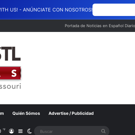
ITH US! - ANÚNCIATE CON NOSOTROS!
ANÚNCIATE CON
Portada de Noticias en Español Diari
om
Quién Sómos
Advertise / Publicidad
℉
0
Acceso
Barra lateral
Switch skin
Buscar