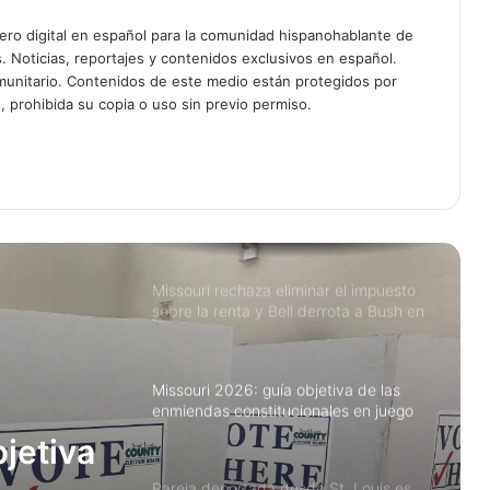
Avioneta con paracaidistas se
ciero digital en español para la comunidad hispanohablante de
desploma en Missouri; mueren las 12
s. Noticias, reportajes y contenidos exclusivos en español.
personas a bordo
unitario. Contenidos de este medio están protegidos por
, prohibida su copia o uso sin previo permiso.
Copa del Mundo FIFA 2026: El partido
más caro de la historia llega con
am
boletos imposibles, propinas
automáticas y fronteras cerradas
Missouri rechaza eliminar el impuesto
sobre la renta y Bell derrota a Bush en
primaria clave
Missouri 2026: guía objetiva de las
enmiendas constitucionales en juego
Pareja deportada desde St. Louis es
hallada asesinada en Guatemala; su
bebé y dos otras hijas sobreviven