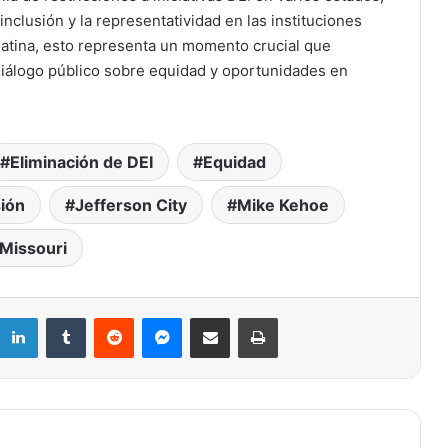
inclusión y la representatividad en las instituciones
latina, esto representa un momento crucial que
 diálogo público sobre equidad y oportunidades en
Eliminación de DEI
Equidad
Missouri rechaza eliminar el impuesto
sión
Jefferson City
Mike Kehoe
sobre la renta y Bell derrota a Bush en
primaria clave
Missouri
Missouri 2026: guía objetiva de las
enmiendas constitucionales en juego
LinkedIn
Tumblr
Reddit
Messenger
Compartir por correo electrónico
Imprimir
Pareja deportada desde St. Louis es
hallada asesinada en Guatemala; su
bebé y dos otras hijas sobreviven