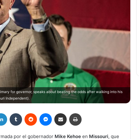
ary for governor, speaks about beating the odds after walking into his
uri Independent).
LinkedIn
Tumblr
Reddit
Messenger
Compartir por correo electrónico
Imprimir
firmada por el gobernador
Mike Kehoe
en
Missouri
, que