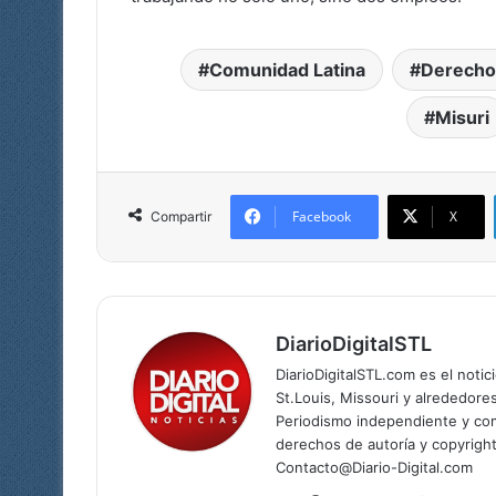
Comunidad Latina
Derechos
Misuri
Facebook
X
Compartir
DiarioDigitalSTL
DiarioDigitalSTL.com es el noti
St.Louis, Missouri y alrededore
Periodismo independiente y com
derechos de autoría y copyright
Contacto@Diario-Digital.com