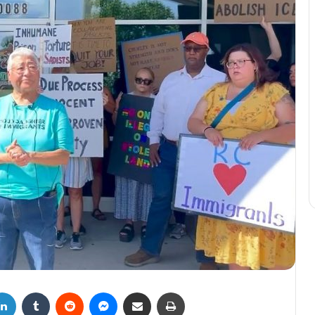
LinkedIn
Tumblr
Reddit
Messenger
Compartir por correo electrónico
Imprimir