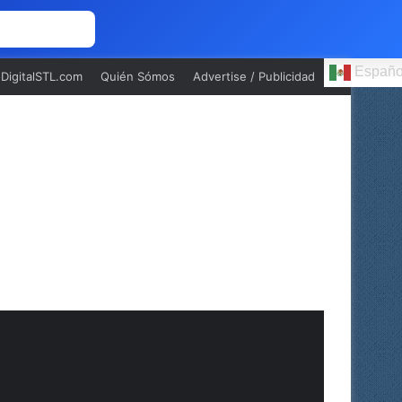
 NOSOTROS
Españo
oDigitalSTL.com
Quién Sómos
Advertise / Publicidad