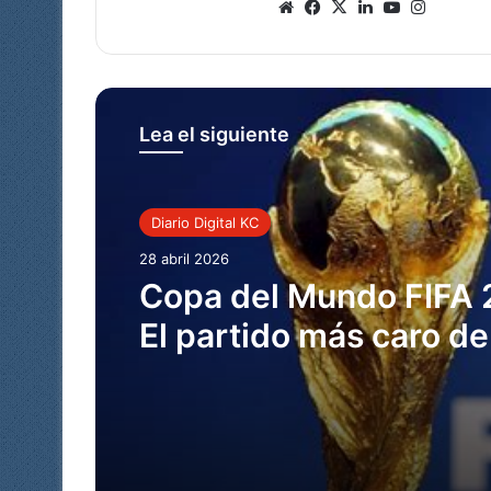
Sitio
Facebook
X
LinkedIn
YouTube
Instagr
web
Lea el siguiente
Diario Digital KC
28 abril 2026
Copa del Mundo FIFA 
El partido más caro de
historia llega con bole
imposibles, propinas
automáticas y fronter