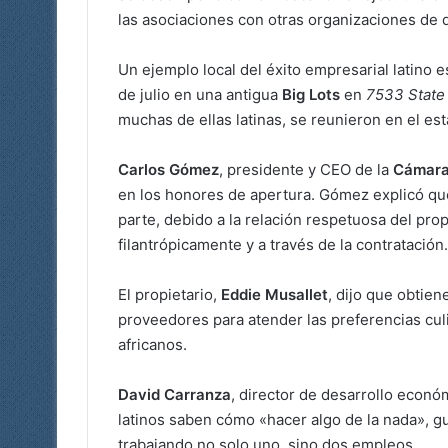
las asociaciones con otras organizaciones de d
Un ejemplo local del éxito empresarial latino 
de julio en una antigua
Big Lots
en
7533 State
muchas de ellas latinas, se reunieron en el es
Carlos Gómez
, presidente y CEO de la
Cámara
en los honores de apertura. Gómez explicó q
parte, debido a la relación respetuosa del pro
filantrópicamente y a través de la contratación.
El propietario,
Eddie Musallet
, dijo que obtie
proveedores para atender las preferencias culi
africanos.
David Carranza
, director de desarrollo econó
latinos saben cómo «hacer algo de la nada», 
trabajando no solo uno, sino dos empleos.