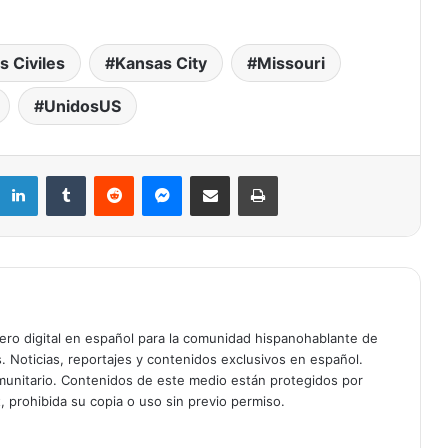
 Civiles
Kansas City
Missouri
UnidosUS
Avioneta con paracaidistas se
desploma en Missouri; mueren las 12
personas a bordo
LinkedIn
Tumblr
Reddit
Messenger
Compartir por correo electrónico
Imprimir
Copa del Mundo FIFA 2026: El partido
más caro de la historia llega con
boletos imposibles, propinas
automáticas y fronteras cerradas
Organizaciones de Kansas City
respiran tras restauración de fondos
federales de salud mental
ciero digital en español para la comunidad hispanohablante de
s. Noticias, reportajes y contenidos exclusivos en español.
unitario. Contenidos de este medio están protegidos por
Comunidad del noreste de Kansas
, prohibida su copia o uso sin previo permiso.
City organiza vigilancia tras
avistamiento de agentes de ICE cerca
de escuela