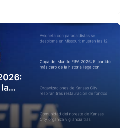
am
Líderes de Kansas City rechazan
propuesta de mega centro de
detención de ICE
Avioneta con paracaidistas se
desploma en Missouri; mueren las 12
personas a bordo
Copa del Mundo FIFA 2026: El partido
más caro de la historia llega con
boletos imposibles, propinas
2026:
automáticas y fronteras cerradas
 la
Organizaciones de Kansas City
respiran tras restauración de fondos
tos
federales de salud mental
Comunidad del noreste de Kansas
as
City organiza vigilancia tras
avistamiento de agentes de ICE cerca