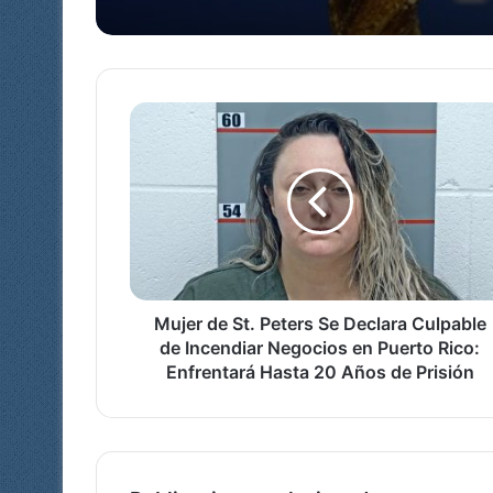
cerradas
Mujer
de
St.
Peters
Se
Declara
Culpable
de
Incendiar
Negocios
Mujer de St. Peters Se Declara Culpable
en
de Incendiar Negocios en Puerto Rico:
Puerto
Enfrentará Hasta 20 Años de Prisión
Rico:
Enfrentará
Hasta
20
Años