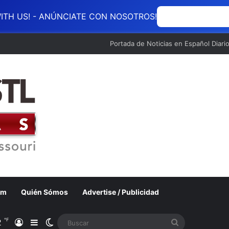
ITH US! - ANÚNCIATE CON NOSOTROS!
ANÚNCIATE CON
Portada de Noticias en Español Diari
om
Quién Sómos
Advertise / Publicidad
℉
2
Acceso
Barra lateral
Switch skin
Buscar