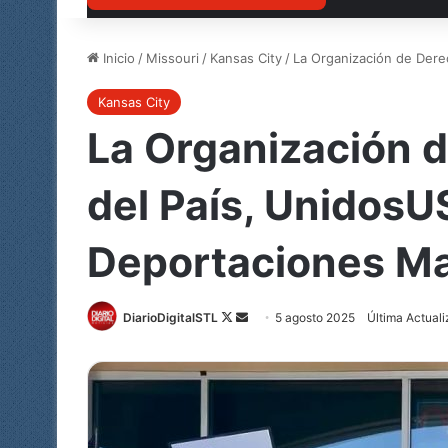
Inicio
/
Missouri
/
Kansas City
/
La Organización de Dere
Kansas City
La Organización 
del País, UnidosU
Deportaciones M
Follow
Send
DiarioDigitalSTL
5 agosto 2025
Última Actuali
on
an
X
email