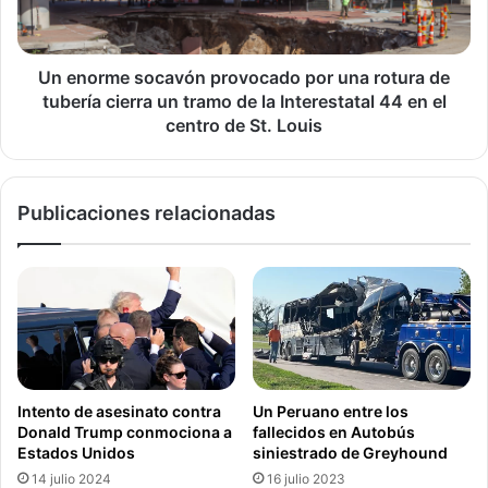
rotura
locales, la FAA y la NTSB.
de
tubería
Butler es una localidad de aproximadamente 4,300
cierra
Un enorme socavón provocado por una rotura de
habitantes ubicada en el condado de Bates, en el oeste de
un
tubería cierra un tramo de la Interestatal 44 en el
Missouri al sur de Kansas City.
tramo
centro de St. Louis
de
la
Interestatal
Nota: La investigación de las causas del accidente está en
Publicaciones relacionadas
44
curso por parte de la FAA y la NTSB. Esta información
en
corresponde a lo reportado por la Patrulla de Caminos de
el
centro
Missouri, la FAA y Skydive Kansas City hasta la tarde del
de
domingo 14 de junio de 2026, y podría actualizarse
St.
conforme avancen las pesquisas.
Louis
12 Personas Fallecidas
Accidente Aéreo
Intento de asesinato contra
Un Peruano entre los
Donald Trump conmociona a
fallecidos en Autobús
Estados Unidos
siniestrado de Greyhound
Aeropuerto Memorial de Butler
Bates
14 julio 2024
16 julio 2023